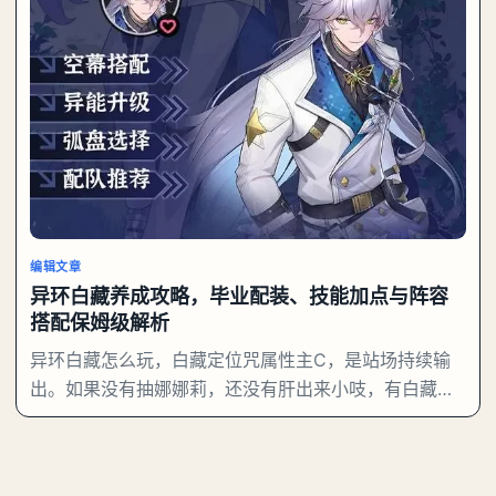
编辑文章
异环白藏养成攻略，毕业配装、技能加点与阵容
搭配保姆级解析
异环白藏怎么玩，白藏定位咒属性主C，是站场持续输
出。如果没有抽娜娜莉，还没有肝出来小吱，有白藏的
话可以先用着。有娜娜莉缺另外一个二队C想打深渊也
可以考虑养个白藏。《异环》白藏养成攻略：白藏优先
携带真红：双生蝶卡带。和灵套