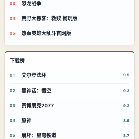
恐龙战争
03
荒野大镖客：救赎 畅玩版
04
热血英雄大乱斗官网版
05
下载榜
艾尔登法环
01
9.5
黑神话：悟空
02
9.3
赛博朋克2077
03
9.2
原神
04
8.9
崩坏：星穹铁道
05
8.7