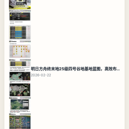
明日方舟终末地25级四号谷地基地蓝图，高效布局规划
2026-02-22