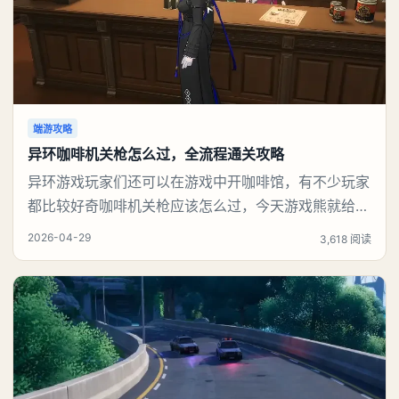
端游攻略
异环咖啡机关枪怎么过，全流程通关攻略
异环游戏玩家们还可以在游戏中开咖啡馆，有不少玩家
都比较好奇咖啡机关枪应该怎么过，今天游戏熊就给大
家带来咖啡机关枪攻略。异环咖啡机关枪怎么过一、解
2026-04-29
3,618 阅读
锁条件都市大亨等级≥4级买下2间店铺（至少1间是
「一咖舍」咖啡店）解锁店长特供玩法二、核心阵容
（必须这套）白藏（3级都市技能，必备）：保证连击
不断、不翻车娜娜莉（3级）：锤子砸人115%收益薄荷
（