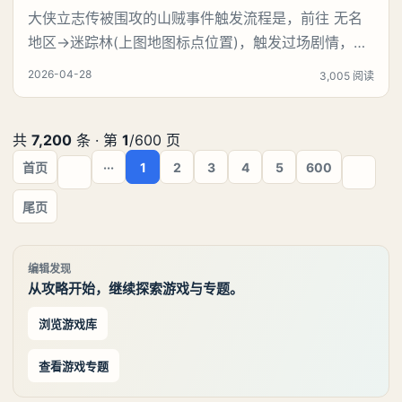
大侠立志传被围攻的山贼事件触发流程是，前往 无名
地区→迷踪林(上图地图标点位置)，触发过场剧情，选
择：“不能见死不救……”，触发战斗(需要打4只野猪)，
2026-04-28
3,005 阅读
打赢野猪后，触发过场剧情，我们会发现这山贼是个白
眼狼，假装感谢，趁着我们不注意，来偷袭我们。《大
侠立志传》被围攻的山贼事件触发地点：【被围攻的山
共
7,200
条 · 第
1
/600 页
贼】事件触发地点：无名地区-迷踪林(地图所示
首页
···
1
2
3
4
5
600
尾页
编辑发现
从攻略开始，继续探索游戏与专题。
浏览游戏库
查看游戏专题