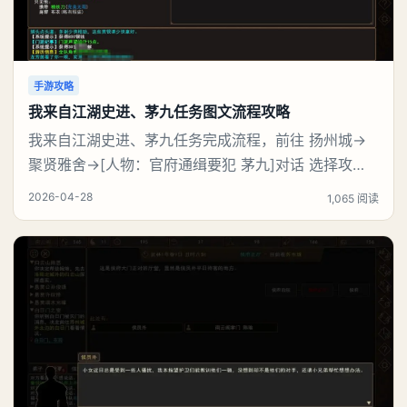
手游攻略
我来自江湖史进、茅九任务图文流程攻略
我来自江湖史进、茅九任务完成流程，前往 扬州城→
聚贤雅舍→[人物：官府通缉要犯 茅九]对话 选择攻
击，触发战斗，完成任务【史进、茅九】后可获得：
2026-04-28
1,065 阅读
(1)门派声望 30点、(2)全队历练 300点、(3)[人物：巡
捕首领 史进]好感度提升至25%、(4)[云龙棍法※书籍/
武学书籍]×1。《我来自江湖》史进、茅九任务图文流
程：【史进、茅九】任务