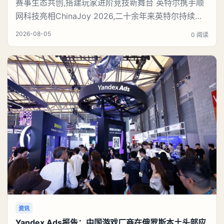
赛事生态共创,搭建玩家进阶竞技新舞台 英特尔携手顺
网科技亮相ChinaJoy 2026,二十余年来英特尔持续参
与并支持电竞产业发展,通过技术平台、赛事合作与生
2026-08-05
0 阅读
态伙伴携手,为职业选手和大众玩家提供展示与交流的
平台。本届ChinaJoy恰逢英特尔大师挑战赛十周年,英
特尔与爱攻、达尔优、竞悦、铭瑄、变体精灵、傲希、
雅浚、玩家国度、星超
资讯
Yandex Ads报告：中国游戏厂商在俄罗斯本土头部应