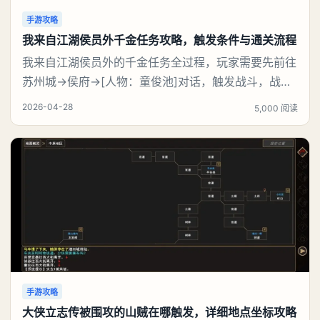
手游攻略
我来自江湖侯员外千金任务攻略，触发条件与通关流程
我来自江湖侯员外的千金任务全过程，玩家需要先前往
苏州城→侯府→[人物：童俊池]对话，触发战斗，战斗
胜利后，回到 苏州城→侯府→侯府正厅→[人物：侯员
2026-04-28
5,000 阅读
外]对话，完成任务，触发任务【见义勇为】。然后继
续往下攻略。《我来自江湖》侯员外的千金任务攻略：
一、【侯员外的千金】任务领取地点：苏州城→侯府→
侯府正厅→[人物：侯员外]对话。侯员外的请求二
手游攻略
大侠立志传被围攻的山贼在哪触发，详细地点坐标攻略