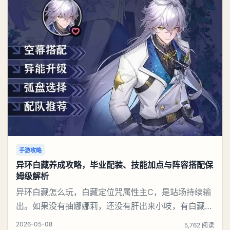
手游攻略
异环白藏养成攻略，毕业配装、技能加点与阵容搭配保
姆级解析
异环白藏怎么玩，白藏定位咒属性主C，是站场持续输
出。如果没有抽娜娜莉，还没有肝出来小吱，有白藏的
话可以先用着。有娜娜莉缺另外一个二队C想打深渊也
2026-05-08
5,762 阅读