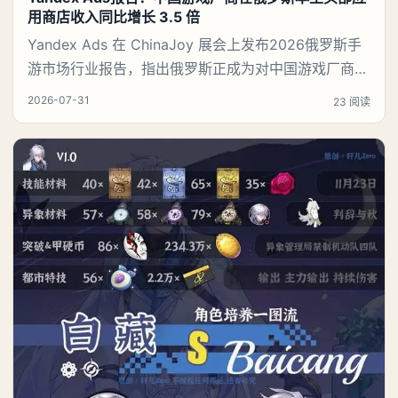
用商店收入同比增长 3.5 倍
Yandex Ads 在 ChinaJoy 展会上发布2026俄罗斯手
游市场行业报告，指出俄罗斯正成为对中国游戏厂商而
言价值持续攀升的优质市场。 2026 年 7 月 31 日，上
2026-07-31
23 阅读
海——Yandex Ads于 2026 年中国国际数码互动娱乐
展览会（ChinaJoy）发布《2026 俄罗斯手游市场增
长及用户价值报告》。报告数据显示，