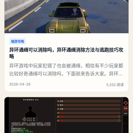
端游攻略
异环通缉可以消除吗，异环通缉消除方法与逃跑技巧攻
略
异环游戏中玩家犯错了也会被通缉，相信有不少玩家都
比较好奇通缉可以消除吗，下面就来告诉大家。异环通
缉可以消除吗答：可以1、即时效果通缉状态立刻清
2026-04-29
5,352 阅读
除，不再被警察追捕。不会被抓、不扣钱、不降声望。
3星打赢后，会直接退出专属战场，回到城市正常探
索。2、奖励（打赢3星“通行正义”最丰厚）大量信用
点、经验：快速升级、买装备。S级/稀有武器、改装配
件：