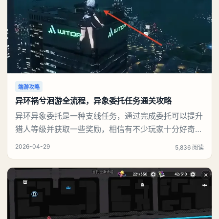
端游攻略
异环祸兮洄游全流程，异象委托任务通关攻略
异环异象委托是一种支线任务，通过完成委托可以提升
猎人等级并获取一些奖励，相信有不少玩家十分好奇祸
兮洄游任务怎么做，下面就来告诉大家。异环异象委托
2026-04-29
5,836 阅读
祸兮洄游任务攻略本次异象委托包含祸兮洄游、天气之
子两项任务，全部通关后可解锁丰厚奖励。一、任务整
体奖励通关全部两个异象委托，领取专属任务奖励稳定
获取意向家具、高品质紫色武器解锁游戏高阶内容：高
危委