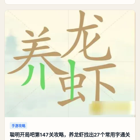
可以考虑养个白藏。《异环》白藏养成攻略：白藏优先
携带真红：双生蝶卡带。和灵套一样，队内造成的咒属
性伤害会叠层加攻击力，提高白藏输出。主属性带咒属
性异能伤害增强，或者前期缺双暴带双暴。副属性也是
通用
手游攻略
聪明开局吧第147关攻略，养龙虾找出27个常用字通关