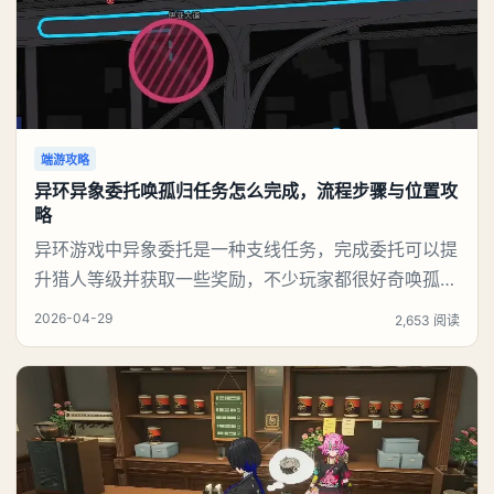
端游攻略
异环异象委托唤孤归任务怎么完成，流程步骤与位置攻
略
异环游戏中异象委托是一种支线任务，完成委托可以提
升猎人等级并获取一些奖励，不少玩家都很好奇唤孤归
任务应该怎么做，今天游戏熊就来告诉大家。异环异象
2026-04-29
2,653 阅读
委托唤孤归任务攻略接取异象委托【唤孤归】，跟随基
础任务指引前往主城区办公楼区域。Boss所在关键位
置：办公楼楼顶飞机坪。赶路捷径推荐：切换角色娜娜
莉，利用其二技能高机动位移，快速翻越建筑外墙、直
达