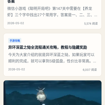
答案
微信小游戏《聪明开局吧》第147关中需要在【养龙
虾】三个字中找出27个常用字，答案是一、二、三、
介、尢、龙、兰、大、夫、夰、巾、中、虫、下、虾、
2026-05-02
5,574 阅读
卜、囗、吓、卟、人、匕、养、天、尤、土、十、川。
结合笔画逐一识别即可通关。《聪明开局吧》第147关
养龙虾找出27个常用字攻略第147关养龙虾找出27个常
手游攻略
用字1、从简单笔画入手‌：先提取【一、二、三
异环深蓝之恸全流程通关攻略，教程与隐藏奖励
今天为大家介绍的就是异环深蓝之恸，如果玩家可以
顺利的完成，就可以拿到S级弧盘，性价比非常高。不
过在初期难度还是比较高的，对于那些新手玩家并不
2026-05-02
6,007 阅读
建议直接去挑战。今天就为大家来详细的介绍一下，
看一下到底怎么样才能够顺利的通关，有哪一些主要
的注意事项，希望玩家可以了解。《异环》深蓝之恸
完成攻略首先就给大家提醒一个触触条件，只有驾驶
汽车才能够触发，