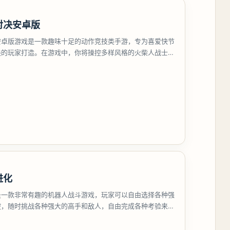
对决安卓版
安卓版游戏是一款趣味十足的动作竞技类手游，专为喜爱快节
决的玩家打造。在游戏中，你将操控多样风格的火柴人战士，
技能释放，
进化
是一款非常有趣的机器人战斗游戏，玩家可以自由选择各种强
控，随时挑战各种强大的高手和敌人，自由完成各种考验来赢
，给玩家带