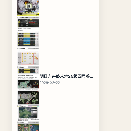
明日方舟终末地25级四号谷地基地蓝图，高效布局规划
2026-02-22