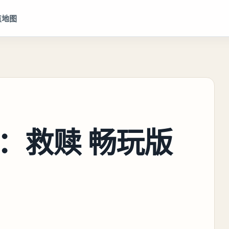
点地图
：救赎 畅玩版