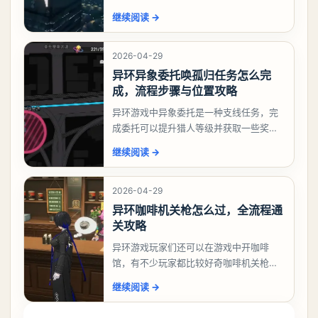
相信有不少玩家十分好奇祸兮洄游任务怎
继续阅读
→
么做，下面就来告诉大家。异环异象委托
祸兮洄游任务攻略
2026-04-29
异环异象委托唤孤归任务怎么完
成，流程步骤与位置攻略
异环游戏中异象委托是一种支线任务，完
成委托可以提升猎人等级并获取一些奖
励，不少玩家都很好奇唤孤归任务应该怎
继续阅读
→
么做，今天游戏熊就来告诉大家。异环异
象委托唤孤归任务攻
2026-04-29
异环咖啡机关枪怎么过，全流程通
关攻略
异环游戏玩家们还可以在游戏中开咖啡
馆，有不少玩家都比较好奇咖啡机关枪应
该怎么过，今天游戏熊就给大家带来咖啡
继续阅读
→
机关枪攻略。异环咖啡机关枪怎么过一、
解锁条件都市大亨等