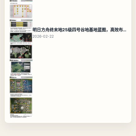
明日方舟终末地25级四号谷地基地蓝图，高效布局规划
2026-02-22