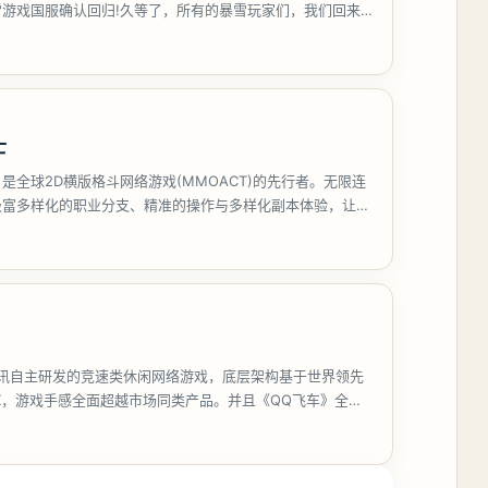
雪游戏国服确认回归!久等了，所有的暴雪玩家们，我们回来
Wor
士
是全球2D横版格斗网络游戏(MMOACT)的先行者。无限连
极富多样化的职业分支、精准的操作与多样化副本体验，让玩
击爽
腾讯自主研发的竞速类休闲网络游戏，底层架构基于世界领先
sX，游戏手感全面超越市场同类产品。并且《QQ飞车》全面
造型