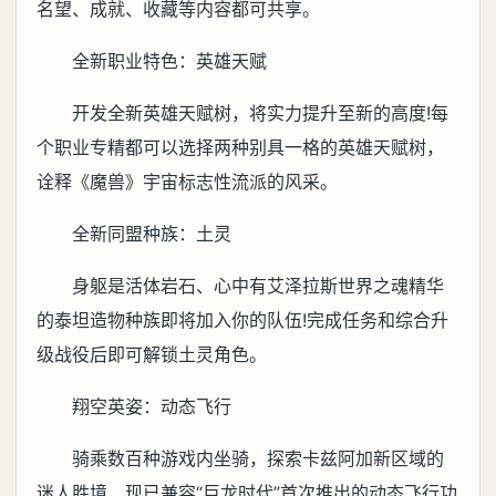
名望、成就、收藏等内容都可共享。
全新职业特色：英雄天赋
开发全新英雄天赋树，将实力提升至新的高度!每
个职业专精都可以选择两种别具一格的英雄天赋树，
诠释《魔兽》宇宙标志性流派的风采。
全新同盟种族：土灵
身躯是活体岩石、心中有艾泽拉斯世界之魂精华
的泰坦造物种族即将加入你的队伍!完成任务和综合升
级战役后即可解锁土灵角色。
翔空英姿：动态飞行
骑乘数百种游戏内坐骑，探索卡兹阿加新区域的
迷人胜境，现已兼容“巨龙时代”首次推出的动态飞行功