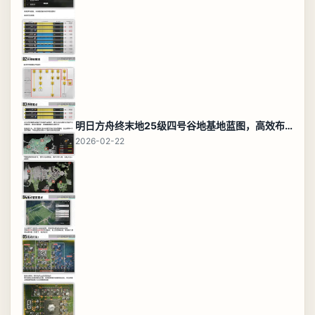
明日方舟终末地25级四号谷地基地蓝图，高效布局规划
2026-02-22