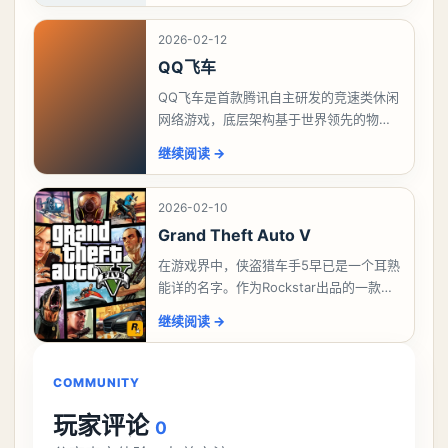
验打击爽
2026-02-12
QQ飞车
QQ飞车是首款腾讯自主研发的竞速类休闲
网络游戏，底层架构基于世界领先的物理
引擎PhysX，游戏手感全面超越市场同类
继续阅读
→
产品。并且《QQ飞车》全面打造3D时尚
人物造型
2026-02-10
Grand Theft Auto V
在游戏界中，侠盗猎车手5早已是一个耳熟
能详的名字。作为Rockstar出品的一款高
自由度、开放世界的游戏，它在推出后就
继续阅读
→
受到了广大玩家的喜爱。但是，如果不掌
握正确
COMMUNITY
玩家评论
0