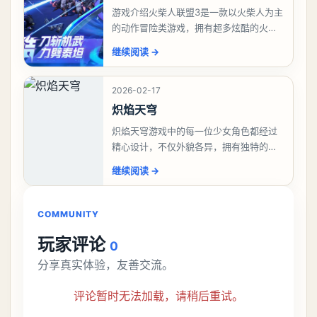
游戏介绍火柴人联盟3是一款以火柴人为主
的动作冒险类游戏，拥有超多炫酷的火柴
人角色等候玩家们前来解锁，能够自在操
继续阅读
→
控这些火柴人来战斗，自由的搭配技能连
招来战斗，华丽
2026-02-17
炽焰天穹
炽焰天穹游戏中的每一位少女角色都经过
精心设计，不仅外貌各异，拥有独特的服
饰和发型，更有着鲜明的个性和背景故
继续阅读
→
事。玩家可以根据自己的喜好和游戏需
求，挑选心仪的角色作
COMMUNITY
玩家评论
0
分享真实体验，友善交流。
评论暂时无法加载，请稍后重试。