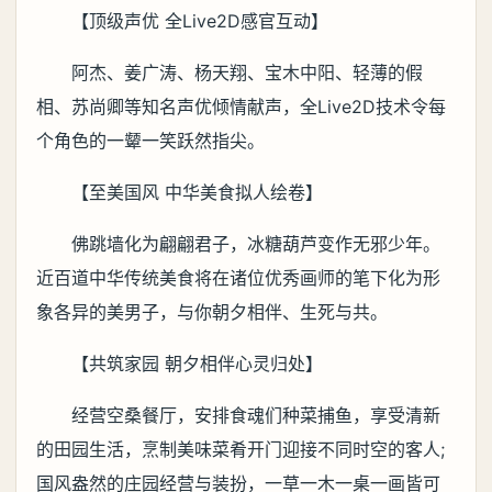
【顶级声优 全Live2D感官互动】
阿杰、姜广涛、杨天翔、宝木中阳、轻薄的假
相、苏尚卿等知名声优倾情献声，全Live2D技术令每
个角色的一颦一笑跃然指尖。
【至美国风 中华美食拟人绘卷】
佛跳墙化为翩翩君子，冰糖葫芦变作无邪少年。
近百道中华传统美食将在诸位优秀画师的笔下化为形
象各异的美男子，与你朝夕相伴、生死与共。
【共筑家园 朝夕相伴心灵归处】
经营空桑餐厅，安排食魂们种菜捕鱼，享受清新
的田园生活，烹制美味菜肴开门迎接不同时空的客人;
国风盎然的庄园经营与装扮，一草一木一桌一画皆可