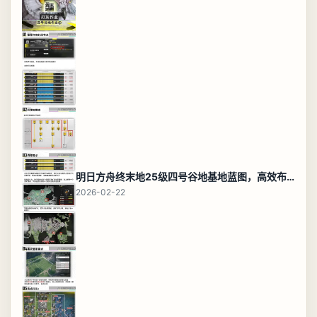
明日方舟终末地25级四号谷地基地蓝图，高效布局规划
2026-02-22