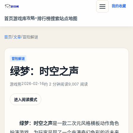
我的收藏
攻略
首页
游戏库
排行榜
搜索
站点地图
/
/
首页
文章
冒险解谜
冒险解谜
绿梦：时空之声
2026-02-16
游戏熊
约 2 分钟阅读
9,007 阅读
进入阅读模式
绿梦：时空之声
是一款二次元风格横板动作角色
扮演游戏，为玩家呈现了一个充满奇幻色彩的近未来