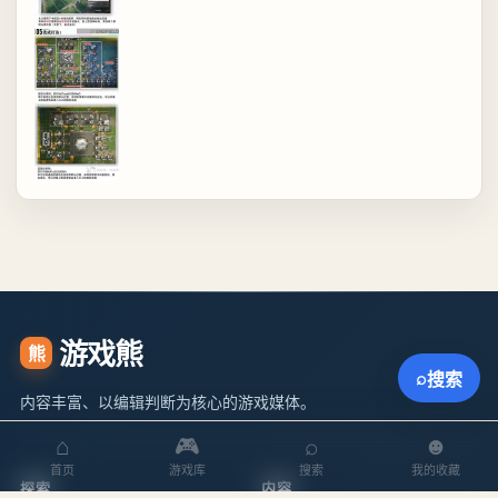
游戏熊
熊
⌕
搜索
内容丰富、以编辑判断为核心的游戏媒体。
⌂
🎮
⌕
☻
首页
游戏库
搜索
我的收藏
探索
内容