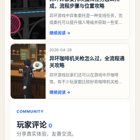
成，流程步骤与位置攻略
异环游戏中异象委托是一种支线任务，完
成委托可以提升猎人等级并获取一些奖
励，不少玩家都很好奇唤孤归任务应该怎
继续阅读
→
么做，今天游戏熊就来告诉大家。异环异
象委托唤孤归任务攻
2026-04-29
异环咖啡机关枪怎么过，全流程通
关攻略
异环游戏玩家们还可以在游戏中开咖啡
馆，有不少玩家都比较好奇咖啡机关枪应
该怎么过，今天游戏熊就给大家带来咖啡
继续阅读
→
机关枪攻略。异环咖啡机关枪怎么过一、
解锁条件都市大亨等
COMMUNITY
玩家评论
0
分享真实体验，友善交流。