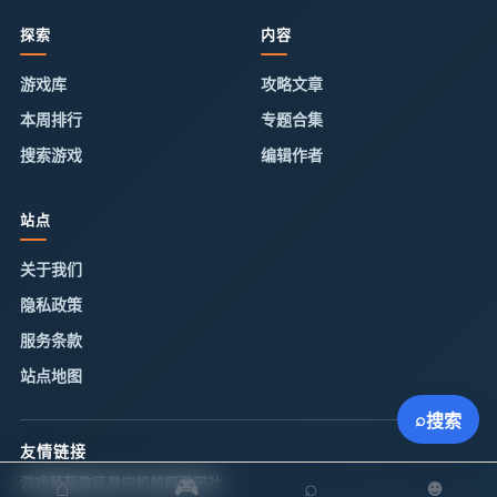
探索
内容
游戏库
攻略文章
本周排行
专题合集
搜索游戏
编辑作者
站点
关于我们
隐私政策
服务条款
站点地图
⌕
搜索
友情链接
游戏葡萄
⌂
游民星空
机核网
🎮
游研社
⌕
☻