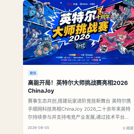
资讯
高能开局！英特尔大师挑战赛亮相2026
ChinaJoy
赛事生态共创,搭建玩家进阶竞技新舞台 英特尔携
手顺网科技亮相ChinaJoy 2026,二十余年来英特
尔持续参与并支持电竞产业发展,通过技术平台、
赛事合作与生态伙伴携手,为职业选手和大众玩家
2026-08-05
0 阅读
提供展示与交流的平台。本届ChinaJoy恰逢英特