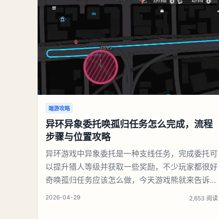
略第147关养龙虾找出27个常用字1、从简单笔画
入手‌：先提取【一、二、三
端游攻略
异环异象委托唤孤归任务怎么完成，流程
步骤与位置攻略
异环游戏中异象委托是一种支线任务，完成委托可
以提升猎人等级并获取一些奖励，不少玩家都很好
奇唤孤归任务应该怎么做，今天游戏熊就来告诉大
家。异环异象委托唤孤归任务攻略接取异象委托
2026-04-29
2,653 阅读
【唤孤归】，跟随基础任务指引前往主城区办公楼