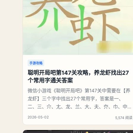
手游攻略
聪明开局吧第147关攻略，养龙虾找出27
个常用字通关答案
微信小游戏《聪明开局吧》第147关中需要在【养
龙虾】三个字中找出27个常用字，答案是一、
二、三、介、尢、龙、兰、大、夫、夰、巾、中、
虫、下、虾、卜、囗、吓、卟、人、匕、养、天、
2026-05-02
5,574 阅读
尤、土、十、川。结合笔画逐一识别即可通关。
《聪明开局吧》第147关养龙虾找出27个常用字攻