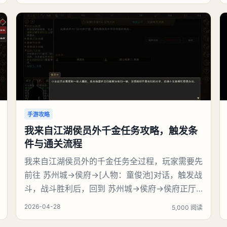
能，必备）：保证连击不断、不翻车娜娜莉（3
级）：锤子砸人115%收益薄荷（
手游攻略
我来自江湖侯员外千金任务攻略，触发条
件与通关流程
我来自江湖侯员外的千金任务全过程，玩家需要先
前往 苏州城→侯府→[人物：童俊池]对话，触发战
斗，战斗胜利后，回到 苏州城→侯府→侯府正厅
→[人物：侯员外]对话，完成任务，触发任务【见
2026-04-28
5,000 阅读
义勇为】。然后继续往下攻略。《我来自江湖》侯