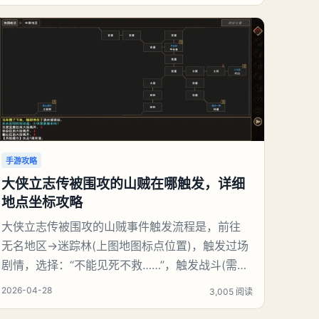
场，回到城市正常探索。2、奖励（打赢3星“通行
正义”最丰厚）大量信用点、经验：快速升级、买
装备。S级/稀有武器、改装配件：
手游攻略
大侠立志传被围攻的山贼在哪触发，详细
地点坐标攻略
大侠立志传被围攻的山贼事件触发流程是，前往
无名地区→迷踪林(上图地图标点位置)，触发过场
剧情，选择：“不能见死不救……”，触发战斗(需要
打4只野猪)，打赢野猪后，触发过场剧情，我们会
2026-04-28
3,005 阅读
发现这山贼是个白眼狼，假装感谢，趁着我们不注