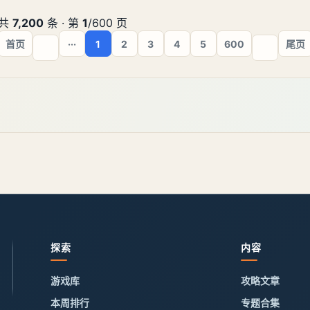
员外的千金任务攻略：一、【侯员外的千金】任务
领取地点：苏州城→侯府→侯府正厅→[人物：侯
共
7,200
条 · 第
1
/600 页
员外]对话。侯员外的请求二
首页
···
1
2
3
4
5
600
尾页
探索
内容
游戏库
攻略文章
本周排行
专题合集