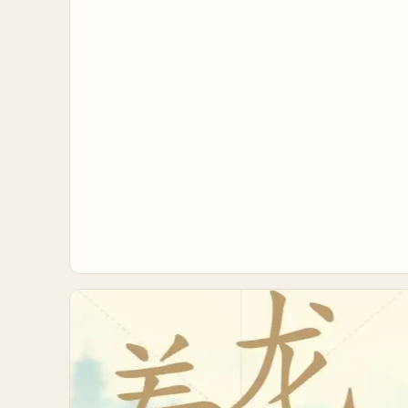
尔大师挑战赛十周年,英特尔与爱攻、达尔优、竞
悦、铭瑄、变体精灵、傲希、雅浚、玩家国度、星
超