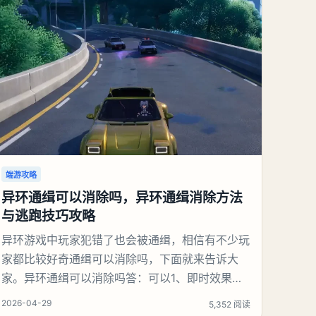
端游攻略
异环通缉可以消除吗，异环通缉消除方法
与逃跑技巧攻略
异环游戏中玩家犯错了也会被通缉，相信有不少玩
家都比较好奇通缉可以消除吗，下面就来告诉大
家。异环通缉可以消除吗答：可以1、即时效果通
缉状态立刻清除，不再被警察追捕。不会被抓、不
2026-04-29
5,352 阅读
扣钱、不降声望。3星打赢后，会直接退出专属战