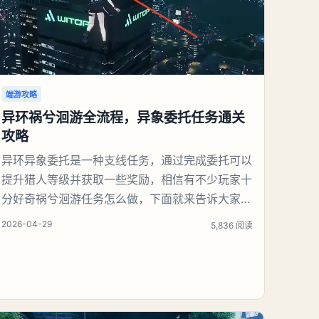
端游攻略
异环祸兮洄游全流程，异象委托任务通关
攻略
异环异象委托是一种支线任务，通过完成委托可以
提升猎人等级并获取一些奖励，相信有不少玩家十
分好奇祸兮洄游任务怎么做，下面就来告诉大家。
异环异象委托祸兮洄游任务攻略本次异象委托包含
2026-04-29
5,836 阅读
祸兮洄游、天气之子两项任务，全部通关后可解锁
丰厚奖励。一、任务整体奖励通关全部两个异象委
托，领取专属任务奖励稳定获取意向家具、高品质
紫色武器解锁游戏高阶内容：高危委