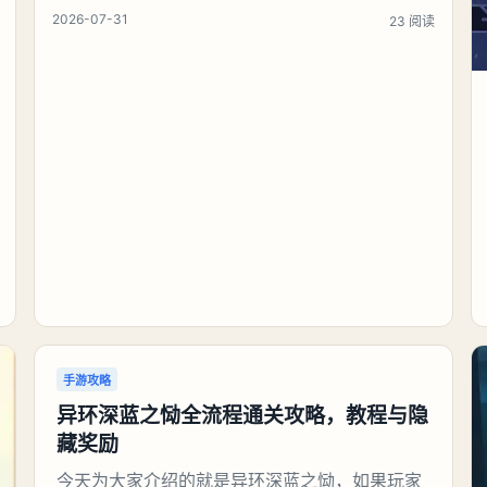
月 31 日，上海——Yandex Ads于 2026 年中国
2026-07-31
23 阅读
国际数码互动娱乐展览会（ChinaJoy）发布
《2026 俄罗斯手游市场增长及用户价值报告》。
报告数据显示，
手游攻略
异环深蓝之恸全流程通关攻略，教程与隐
藏奖励
今天为大家介绍的就是异环深蓝之恸，如果玩家