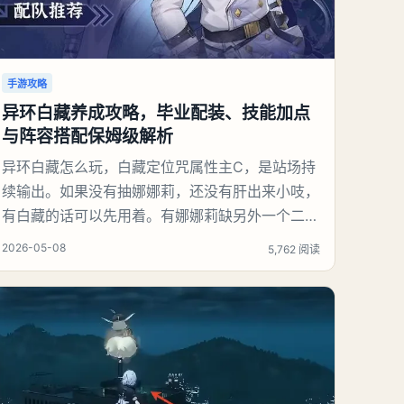
手游攻略
异环白藏养成攻略，毕业配装、技能加点
与阵容搭配保姆级解析
异环白藏怎么玩，白藏定位咒属性主C，是站场持
续输出。如果没有抽娜娜莉，还没有肝出来小吱，
有白藏的话可以先用着。有娜娜莉缺另外一个二队
C想打深渊也可以考虑养个白藏。《异环》白藏养
2026-05-08
5,762 阅读
成攻略：白藏优先携带真红：双生蝶卡带。和灵套
一样，队内造成的咒属性伤害会叠层加攻击力，提
高白藏输出。主属性带咒属性异能伤害增强，或者
前期缺双暴带双暴。副属性也是通用