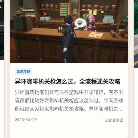
端游攻略
异环咖啡机关枪怎么过，全流程通关攻略
异环游戏玩家们还可以在游戏中开咖啡馆，有不少
玩家都比较好奇咖啡机关枪应该怎么过，今天游戏
熊就给大家带来咖啡机关枪攻略。异环咖啡机关枪
怎么过一、解锁条件都市大亨等级≥4级买下2间店
2026-04-29
3,618 阅读
铺（至少1间是「一咖舍」咖啡店）解锁店长特供
玩法二、核心阵容（必须这套）白藏（3级都市技