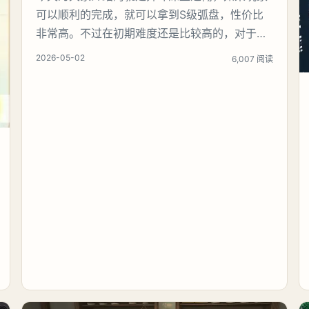
可以顺利的完成，就可以拿到S级弧盘，性价比
非常高。不过在初期难度还是比较高的，对于那
些新手玩家并不建议直接去挑战。今天就为大家
2026-05-02
6,007 阅读
来详细的介绍一下，看一下到底怎么样才能够顺
利的通关，有哪一些主要的注意事项，希望玩家
可以了解。《异环》深蓝之恸完成攻略首先就给
大家提醒一个触触条件，只有驾驶汽车才能够触
发，