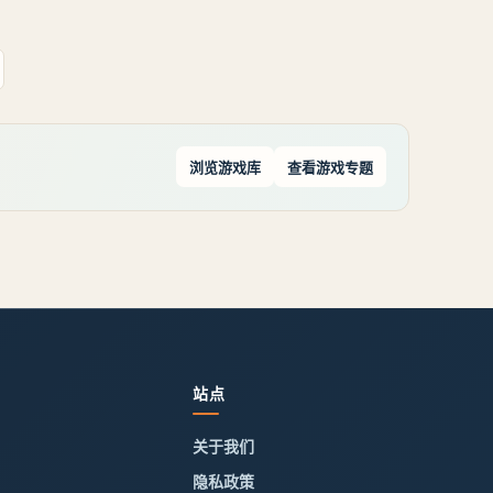
意，来偷袭我们。《大侠立志传》被围攻的山贼事
件触发地点：【被围攻的山贼】事件触发地点：无
名地区-迷踪林(地图所示
浏览游戏库
查看游戏专题
站点
关于我们
隐私政策