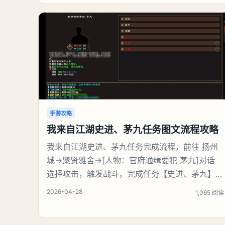
区域。Boss所在关键位置：办公楼楼顶飞机坪。
赶路捷径推荐：切换角色娜娜莉，利用其二技能高
机动位移，快速翻越建筑外墙、直达
手游攻略
我来自江湖史进、茅九任务图文流程攻略
我来自江湖史进、茅九任务完成流程，前往 扬州
城→聚贤雅舍→[人物：官府通缉要犯 茅九]对话
选择攻击，触发战斗，完成任务【史进、茅九】后
可获得：(1)门派声望 30点、(2)全队历练 300
2026-04-28
1,065 阅读
点、(3)[人物：巡捕首领 史进]好感度提升至
25%、(4)[云龙棍法※书籍/武学书籍]×1。《我来