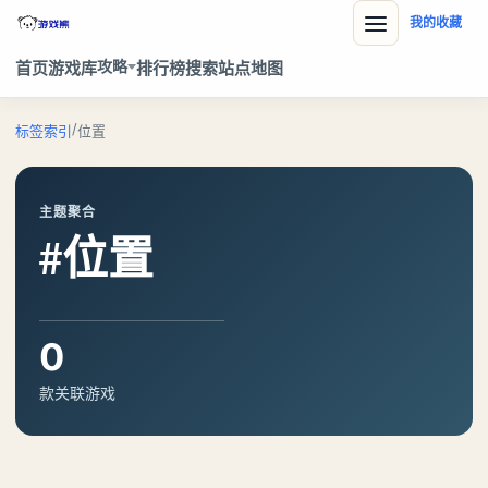
我的收藏
攻略
首页
游戏库
排行榜
搜索
站点地图
/
标签索引
位置
主题聚合
#位置
0
款关联游戏