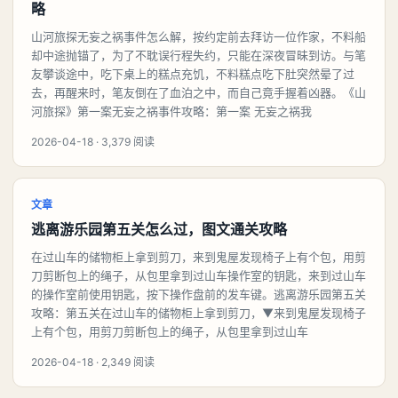
略
山河旅探无妄之祸事件怎么解，按约定前去拜访一位作家，不料船
却中途抛锚了，为了不耽误行程失约，只能在深夜冒昧到访。与笔
友攀谈途中，吃下桌上的糕点充饥，不料糕点吃下肚突然晕了过
去，再醒来时，笔友倒在了血泊之中，而自己竟手握着凶器。《山
河旅探》第一案无妄之祸事件攻略：第一案 无妄之祸我
2026-04-18 · 3,379 阅读
文章
逃离游乐园第五关怎么过，图文通关攻略
在过山车的储物柜上拿到剪刀，来到鬼屋发现椅子上有个包，用剪
刀剪断包上的绳子，从包里拿到过山车操作室的钥匙，来到过山车
的操作室前使用钥匙，按下操作盘前的发车键。逃离游乐园第五关
攻略：第五关在过山车的储物柜上拿到剪刀，▼来到鬼屋发现椅子
上有个包，用剪刀剪断包上的绳子，从包里拿到过山车
2026-04-18 · 2,349 阅读