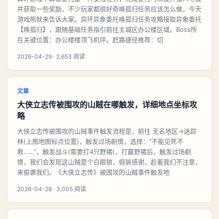
并获取一些奖励，不少玩家都很好奇唤孤归任务应该怎么做，今天
游戏熊就来告诉大家。异环异象委托唤孤归任务攻略接取异象委托
【唤孤归】，跟随基础任务指引前往主城区办公楼区域。Boss所
在关键位置：办公楼楼顶飞机坪。赶路捷径推荐：切
2026-04-29 · 2,653 阅读
文章
大侠立志传被围攻的山贼在哪触发，详细地点坐标攻
略
大侠立志传被围攻的山贼事件触发流程是，前往 无名地区→迷踪
林(上图地图标点位置)，触发过场剧情，选择：“不能见死不
救……”，触发战斗(需要打4只野猪)，打赢野猪后，触发过场剧
情，我们会发现这山贼是个白眼狼，假装感谢，趁着我们不注意，
来偷袭我们。《大侠立志传》被围攻的山贼事件触发地
2026-04-28 · 3,005 阅读