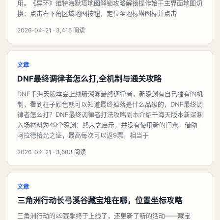
用。《异环》维特海默塔地图解锁攻略解锁操作始于主界面地图切
换：点击右下角区域地图按钮，定位至地标塔图标并点击
2026-04-21 · 3,415 阅读
文章
DNF最终调律者怎么打,全机制与通关攻略
DNF千海天版本会上线新深渊最终调律者，新深渊有自己独有的机
制，看到柱子颜色就可以知道最终掉落是什么品级的，DNF最终调
律者怎么打？DNF最终调律者打法攻略副本介绍千海天版本新深渊
入场材料为49个深渊：终末之启示，并没有使用新的门票。借助
阿拉德拾光之证，最高每次可以返9票，相当于
2026-04-21 · 3,603 阅读
文章
三角洲行动长弓溪谷藏宝堆在哪，位置坐标攻略
三角洲行动的s9赛季终于上线了，还更新了新的活动——藏宝