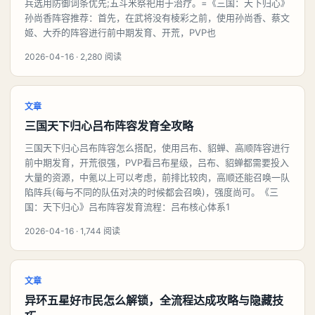
兵选用防御词条优先;五斗米祭祀用于治疗。=《三国：天下归心》
孙尚香阵容推荐：首先，在武将没有棱彩之前，使用孙尚香、蔡文
姬、大乔的阵容进行前中期发育、开荒，PVP也
2026-04-16 · 2,280 阅读
文章
三国天下归心吕布阵容发育全攻略
三国天下归心吕布阵容怎么搭配，使用吕布、貂蝉、高顺阵容进行
前中期发育，开荒很强，PVP看吕布星级，吕布、貂蝉都需要投入
大量的资源，中氪以上可以考虑，前排比较肉，高顺还能召唤一队
陷阵兵(每与不同的队伍对决的时候都会召唤)，强度尚可。《三
国：天下归心》吕布阵容发育流程：吕布核心体系1
2026-04-16 · 1,744 阅读
文章
异环五星好市民怎么解锁，全流程达成攻略与隐藏技