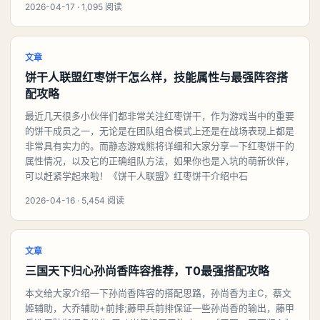
2026-04-17 · 1,095 阅读
文章
饼干人联盟红枣饼干怎么样，技能属性与最强阵容搭
配攻略
最近几天很多小伙伴们都非常关注红枣饼干，作为游戏当中的重要
的饼干成员之一，无论是在团队组合模式上还是在战场表现上都是
非常具有实力的。而静态游戏熊将详细和大家分享一下红枣饼干的
属性情况，以及它的正确组队方法，如果你也是入坑的萌新伙伴，
可以赶紧学起来啦！《饼干人联盟》红枣饼干介绍中石
2026-04-16 · 5,454 阅读
文章
三国天下归心孙尚香阵容推荐，T0最强搭配攻略
本文给大家介绍一下孙尚香阵容的搭配思路，孙尚香为主C，蔡文
姬辅助，大乔辅助+前排;藤甲兵前排保证一些孙尚香的输出，藤甲