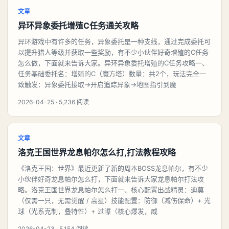
文章
异环异象委托增殖C任务通关攻略
异环游戏中有许多的任务，异象委托是一种支线，通过完成委托可
以提升猎人等级并获取一些奖励，有不少小伙伴好奇增殖的C任务
怎么做，下面就来告诉大家。异环异象委托增殖的C任务攻略一、
任务基础委托名：增殖的C（魔方塔）数量：共2个，玩法完全一
致触发：异象委托接取→开启追踪异象→地图指引到魔
2026-04-25 · 5,236 阅读
文章
洛克王国世界龙息帕尔怎么打,打法教程攻略
《洛克王国：世界》最近更新了新的周本BOSS龙息帕尔，有不少
小伙伴好奇龙息帕尔怎么打，下面就来告诉大家龙息帕尔打法攻
略。洛克王国世界龙息帕尔怎么打一、核心配置出战精灵：迪莫
（仅需一只，无需觉醒 / 高星）技能配置：防御（减伤保命）+ 光
球（光系克制，叠特性）+ 过曝（核心爆发，威
2026-04-23 · 5,154 阅读