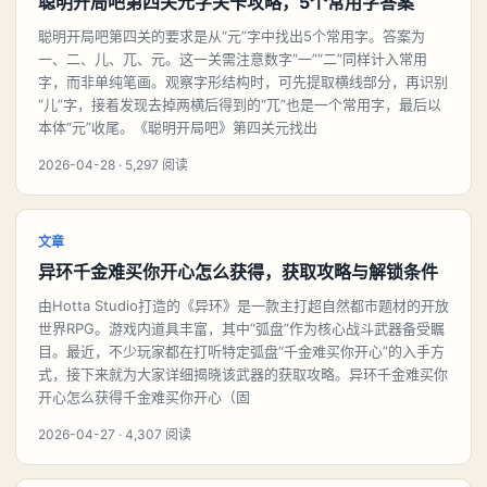
聪明开局吧第四关元字关卡攻略，5个常用字答案
聪明开局吧第四关的要求是从“元”字中找出5个常用字。答案为
一、二、儿、兀、元。这一关需注意数字“一”“二”同样计入常用
字，而非单纯笔画。观察字形结构时，可先提取横线部分，再识别
“儿”字，接着发现去掉两横后得到的“兀”也是一个常用字，最后以
本体“元”收尾。《聪明开局吧》第四关元找出
2026-04-28 · 5,297 阅读
文章
异环千金难买你开心怎么获得，获取攻略与解锁条件
由Hotta Studio打造的《异环》是一款主打超自然都市题材的开放
世界RPG。游戏内道具丰富，其中“弧盘”作为核心战斗武器备受瞩
目。最近，不少玩家都在打听特定弧盘“千金难买你开心”的入手方
式，接下来就为大家详细揭晓该武器的获取攻略。异环千金难买你
开心怎么获得千金难买你开心（固
2026-04-27 · 4,307 阅读