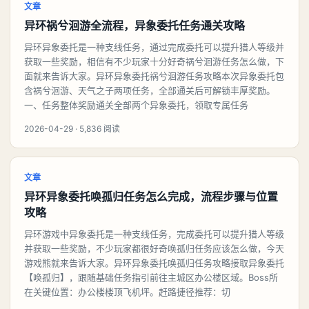
文章
异环祸兮洄游全流程，异象委托任务通关攻略
异环异象委托是一种支线任务，通过完成委托可以提升猎人等级并
获取一些奖励，相信有不少玩家十分好奇祸兮洄游任务怎么做，下
面就来告诉大家。异环异象委托祸兮洄游任务攻略本次异象委托包
含祸兮洄游、天气之子两项任务，全部通关后可解锁丰厚奖励。
一、任务整体奖励通关全部两个异象委托，领取专属任务
2026-04-29 · 5,836 阅读
文章
异环异象委托唤孤归任务怎么完成，流程步骤与位置
攻略
异环游戏中异象委托是一种支线任务，完成委托可以提升猎人等级
并获取一些奖励，不少玩家都很好奇唤孤归任务应该怎么做，今天
游戏熊就来告诉大家。异环异象委托唤孤归任务攻略接取异象委托
【唤孤归】，跟随基础任务指引前往主城区办公楼区域。Boss所
在关键位置：办公楼楼顶飞机坪。赶路捷径推荐：切