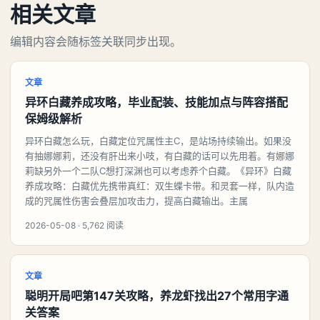
相关文章
编辑内容会随标签关联同步出现。
文章
异环白藏养成攻略，毕业配装、技能加点与阵容搭配
保姆级解析
异环白藏怎么玩，白藏定位咒属性主C，是站场持续输出。如果没
有抽娜娜莉，还没有肝出来小吱，有白藏的话可以先用着。有娜娜
莉缺另外一个二队C想打深渊也可以考虑养个白藏。《异环》白藏
养成攻略：白藏优先携带真红：双生蝶卡带。和灵套一样，队内造
成的咒属性伤害会叠层加攻击力，提高白藏输出。主属
2026-05-08 · 5,762 阅读
文章
聪明开局吧第147关攻略，养龙虾找出27个常用字通
关答案