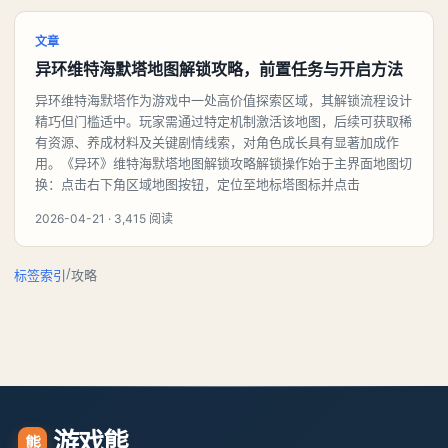
文章
异环维特海默塔地图解锁攻略，前置任务与开启方法
异环维特海默塔作为游戏中一处高价值探索区域，其解锁流程设计
精巧但门槛适中。玩家需通过特定机制激活该地图，后续可获取稀
有资源、养成材料及关键剧情线索，对角色成长具有显著加成作
用。《异环》维特海默塔地图解锁攻略解锁操作始于主界面地图切
换：点击右下角区域地图按钮，定位至地标塔图标并点击
2026-04-21 · 3,415 阅读
/
标签索引
攻略
游戏熊
熊