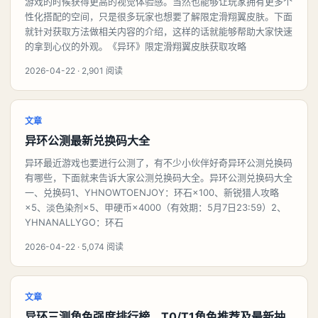
游戏的时候获得更高的视觉体验感。当然也能够让玩家拥有更多个
性化搭配的空间，只是很多玩家也想要了解限定滑翔翼皮肤。下面
就针对获取方法做相关内容的介绍，这样的话就能够帮助大家快速
的拿到心仪的外观。《异环》限定滑翔翼皮肤获取攻略
2026-04-22 · 2,901 阅读
文章
异环公测最新兑换码大全
异环最近游戏也要进行公测了，有不少小伙伴好奇异环公测兑换码
有哪些，下面就来告诉大家公测兑换码大全。异环公测兑换码大全
一、兑换码1、YHNOWTOENJOY：环石×100、新锐猎人攻略
×5、淡色染剂×5、甲硬币×4000（有效期：5月7日23:59）2、
YHNANALLYGO：环石
2026-04-22 · 5,074 阅读
文章
异环三测角色强度排行榜，T0/T1角色推荐及最新抽