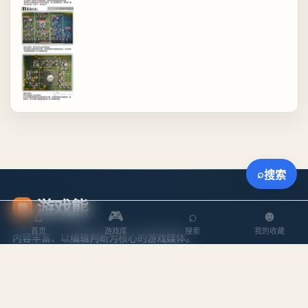
⌕
搜索
游戏熊
熊
⌂
🎮
⌕
☻
首页
游戏库
搜索
我的收藏
内容丰富、以编辑判断为核心的游戏媒体。
探索
内容