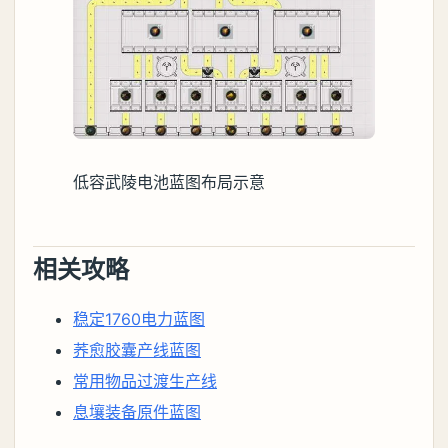
低容武陵电池蓝图布局示意
相关攻略
稳定1760电力蓝图
荞愈胶囊产线蓝图
常用物品过渡生产线
息壤装备原件蓝图