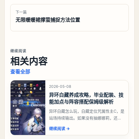
下一篇
无限暖暖裙撑萤捕捉方法位置
继续阅读
相关内容
查看全部
2026-05-08
异环白藏养成攻略，毕业配装、技
能加点与阵容搭配保姆级解析
异环白藏怎么玩，白藏定位咒属性主C，是
站场持续输出。如果没有抽娜娜莉，还没
有肝出来小吱，有白藏的话可以先用着。
继续阅读
→
有娜娜莉缺另外一个二队C想打深渊也可以
考虑养个白藏