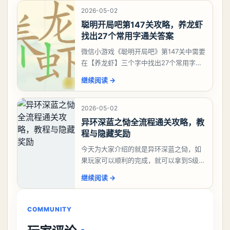
2026-05-02
聪明开局吧第147关攻略，养龙虾
找出27个常用字通关答案
微信小游戏《聪明开局吧》第147关中需要
在【养龙虾】三个字中找出27个常用字，
答案是一、二、三、介、尢、龙、兰、
继续阅读
→
大、夫、夰、巾、中、虫、下、虾、卜、
囗、吓、卟、
2026-05-02
异环深蓝之恸全流程通关攻略，教
程与隐藏奖励
今天为大家介绍的就是异环深蓝之恸，如
果玩家可以顺利的完成，就可以拿到S级弧
盘，性价比非常高。不过在初期难度还是
继续阅读
→
比较高的，对于那些新手玩家并不建议直
接去挑战。今天
COMMUNITY