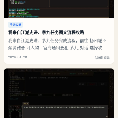
手游攻略
我来自江湖史进、茅九任务图文流程攻略
我来自江湖史进、茅九任务完成流程，前往 扬州城→
聚贤雅舍→[人物：官府通缉要犯 茅九]对话 选择攻
击，触发战斗，完成任务【史进、茅九】后可获得：
2026-04-28
1,065 阅读
(1)门派声望 30点、(2)全队历练 300点、(3)[人物：巡
捕首领 史进]好感度提升至25%、(4)[云龙棍法※书籍/
武学书籍]×1。《我来自江湖》史进、茅九任务图文流
程：【史进、茅九】任务