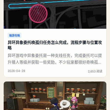
端游攻略
异环异象委托唤孤归任务怎么完成，流程步骤与位置攻
略
异环游戏中异象委托是一种支线任务，完成委托可以提
升猎人等级并获取一些奖励，不少玩家都很好奇唤孤归
任务应该怎么做，今天游戏熊就来告诉大家。异环异象
2026-04-29
2,653 阅读
委托唤孤归任务攻略接取异象委托【唤孤归】，跟随基
础任务指引前往主城区办公楼区域。Boss所在关键位
置：办公楼楼顶飞机坪。赶路捷径推荐：切换角色娜娜
莉，利用其二技能高机动位移，快速翻越建筑外墙、直
达