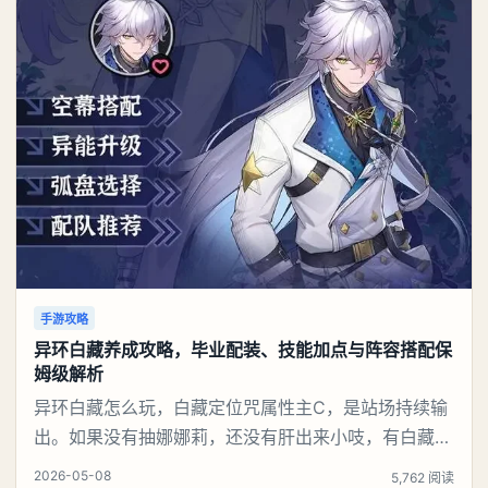
手游攻略
异环白藏养成攻略，毕业配装、技能加点与阵容搭配保
姆级解析
异环白藏怎么玩，白藏定位咒属性主C，是站场持续输
出。如果没有抽娜娜莉，还没有肝出来小吱，有白藏的
话可以先用着。有娜娜莉缺另外一个二队C想打深渊也
2026-05-08
5,762 阅读