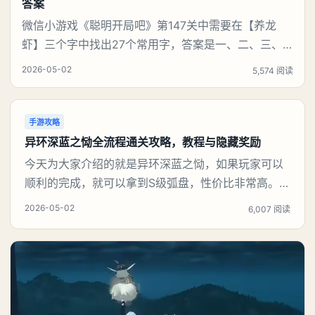
答案
微信小游戏《聪明开局吧》第147关中需要在【养龙
虾】三个字中找出27个常用字，答案是一、二、三、
介、尢、龙、兰、大、夫、夰、巾、中、虫、下、虾、
2026-05-02
5,574 阅读
卜、囗、吓、卟、人、匕、养、天、尤、土、十、川。
结合笔画逐一识别即可通关。《聪明开局吧》第147关
养龙虾找出27个常用字攻略第147关养龙虾找出27个常
手游攻略
用字1、从简单笔画入手‌：先提取【一、二、三
异环深蓝之恸全流程通关攻略，教程与隐藏奖励
今天为大家介绍的就是异环深蓝之恸，如果玩家可以
顺利的完成，就可以拿到S级弧盘，性价比非常高。不
过在初期难度还是比较高的，对于那些新手玩家并不
2026-05-02
6,007 阅读
建议直接去挑战。今天就为大家来详细的介绍一下，
看一下到底怎么样才能够顺利的通关，有哪一些主要
的注意事项，希望玩家可以了解。《异环》深蓝之恸
完成攻略首先就给大家提醒一个触触条件，只有驾驶
汽车才能够触发，