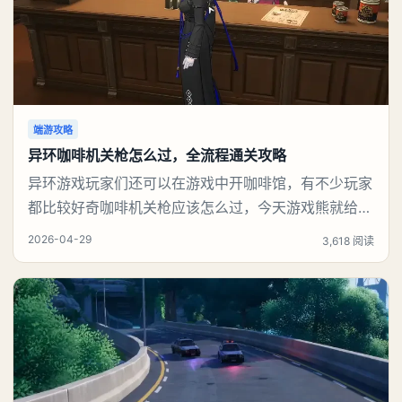
端游攻略
异环咖啡机关枪怎么过，全流程通关攻略
异环游戏玩家们还可以在游戏中开咖啡馆，有不少玩家
都比较好奇咖啡机关枪应该怎么过，今天游戏熊就给大
家带来咖啡机关枪攻略。异环咖啡机关枪怎么过一、解
2026-04-29
3,618 阅读
锁条件都市大亨等级≥4级买下2间店铺（至少1间是
「一咖舍」咖啡店）解锁店长特供玩法二、核心阵容
（必须这套）白藏（3级都市技能，必备）：保证连击
不断、不翻车娜娜莉（3级）：锤子砸人115%收益薄荷
（