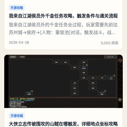
手游攻略
我来自江湖侯员外千金任务攻略，触发条件与通关流程
我来自江湖侯员外的千金任务全过程，玩家需要先前往
苏州城→侯府→[人物：童俊池]对话，触发战斗，战斗
胜利后，回到 苏州城→侯府→侯府正厅→[人物：侯员
2026-04-28
5,000 阅读
外]对话，完成任务，触发任务【见义勇为】。然后继
续往下攻略。《我来自江湖》侯员外的千金任务攻略：
一、【侯员外的千金】任务领取地点：苏州城→侯府→
侯府正厅→[人物：侯员外]对话。侯员外的请求二
手游攻略
大侠立志传被围攻的山贼在哪触发，详细地点坐标攻略