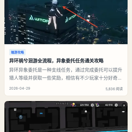
端游攻略
异环祸兮洄游全流程，异象委托任务通关攻略
异环异象委托是一种支线任务，通过完成委托可以提升
猎人等级并获取一些奖励，相信有不少玩家十分好奇祸
兮洄游任务怎么做，下面就来告诉大家。异环异象委托
2026-04-29
5,836 阅读
祸兮洄游任务攻略本次异象委托包含祸兮洄游、天气之
子两项任务，全部通关后可解锁丰厚奖励。一、任务整
体奖励通关全部两个异象委托，领取专属任务奖励稳定
获取意向家具、高品质紫色武器解锁游戏高阶内容：高
危委