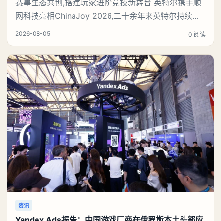
赛事生态共创,搭建玩家进阶竞技新舞台 英特尔携手顺
网科技亮相ChinaJoy 2026,二十余年来英特尔持续参
与并支持电竞产业发展,通过技术平台、赛事合作与生
2026-08-05
0 阅读
态伙伴携手,为职业选手和大众玩家提供展示与交流的
平台。本届ChinaJoy恰逢英特尔大师挑战赛十周年,英
特尔与爱攻、达尔优、竞悦、铭瑄、变体精灵、傲希、
雅浚、玩家国度、星超
资讯
Yandex Ads报告：中国游戏厂商在俄罗斯本土头部应