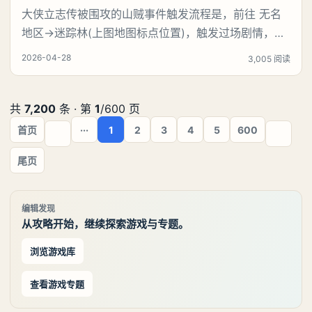
大侠立志传被围攻的山贼事件触发流程是，前往 无名
地区→迷踪林(上图地图标点位置)，触发过场剧情，选
择：“不能见死不救……”，触发战斗(需要打4只野猪)，
2026-04-28
3,005 阅读
打赢野猪后，触发过场剧情，我们会发现这山贼是个白
眼狼，假装感谢，趁着我们不注意，来偷袭我们。《大
侠立志传》被围攻的山贼事件触发地点：【被围攻的山
共
7,200
条 · 第
1
/600 页
贼】事件触发地点：无名地区-迷踪林(地图所示
首页
···
1
2
3
4
5
600
尾页
编辑发现
从攻略开始，继续探索游戏与专题。
浏览游戏库
查看游戏专题