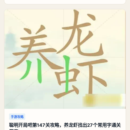
可以考虑养个白藏。《异环》白藏养成攻略：白藏优先
携带真红：双生蝶卡带。和灵套一样，队内造成的咒属
性伤害会叠层加攻击力，提高白藏输出。主属性带咒属
性异能伤害增强，或者前期缺双暴带双暴。副属性也是
通用
手游攻略
聪明开局吧第147关攻略，养龙虾找出27个常用字通关