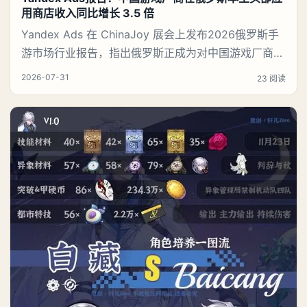
用商店收入同比增长 3.5 倍
Yandex Ads 在 ChinaJoy 展会上发布2026俄罗斯手
游市场行业报告，指出俄罗斯正成为对中国游戏厂商而
言价值持续攀升的优质市场。 2026 年 7 月 31 日，上
2026-07-31
23 阅读
海——Yandex Ads于 2026 年中国国际数码互动娱乐
展览会（ChinaJoy）发布《2026 俄罗斯手游市场增
长及用户价值报告》。报告数据显示，