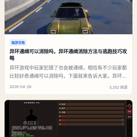
端游攻略
异环通缉可以消除吗，异环通缉消除方法与逃跑技巧攻
略
异环游戏中玩家犯错了也会被通缉，相信有不少玩家都
比较好奇通缉可以消除吗，下面就来告诉大家。异环通
缉可以消除吗答：可以1、即时效果通缉状态立刻清
2026-04-29
5,352 阅读
除，不再被警察追捕。不会被抓、不扣钱、不降声望。
3星打赢后，会直接退出专属战场，回到城市正常探
索。2、奖励（打赢3星“通行正义”最丰厚）大量信用
点、经验：快速升级、买装备。S级/稀有武器、改装配
件：