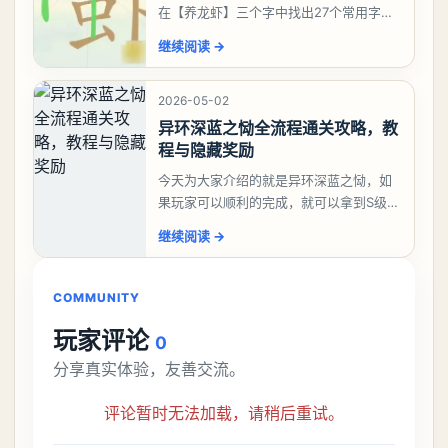
在【养龙虾】三个字中找出27个常用字，
答案是一、二、三、介、尢、龙、兰、
继续阅读
→
大、夫、夰、巾、中、虫、下、虾、卜、
囗、吓、卟、
2026-05-02
异环深蓝之恸全流程通关攻略，教
程与隐藏奖励
今天为大家介绍的就是异环深蓝之恸，如
果玩家可以顺利的完成，就可以拿到S级弧
盘，性价比非常高。不过在初期难度还是
继续阅读
→
比较高的，对于那些新手玩家并不建议直
接去挑战。今天
COMMUNITY
玩家评论
0
分享真实体验，友善交流。
评论暂时无法加载，请稍后重试。