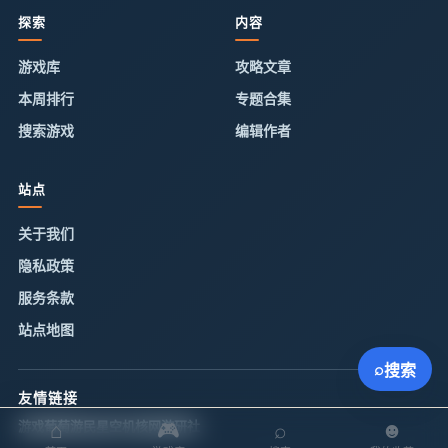
探索
内容
游戏库
攻略文章
本周排行
专题合集
搜索游戏
编辑作者
站点
关于我们
隐私政策
服务条款
站点地图
⌕
搜索
友情链接
⌂
🎮
⌕
☻
游戏葡萄
游民星空
机核网
游研社