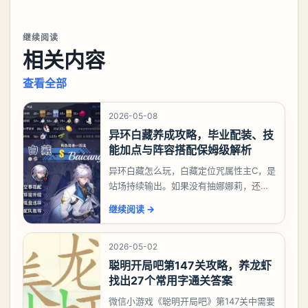
继续阅读
相关内容
查看全部
2026-05-08
异环白藏养成攻略，毕业配装、技
能加点与阵容搭配保姆级解析
异环白藏怎么玩，白藏定位咒属性主C，是
站场持续输出。如果没有抽娜娜莉，还没
有肝出来小吱，有白藏的话可以先用着。
继续阅读
→
有娜娜莉缺另外一个二队C想打深渊也可以
考虑养个白藏
2026-05-02
聪明开局吧第147关攻略，养龙虾
找出27个常用字通关答案
微信小游戏《聪明开局吧》第147关中需要