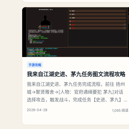
区域。Boss所在关键位置：办公楼楼顶飞机坪。
赶路捷径推荐：切换角色娜娜莉，利用其二技能高
机动位移，快速翻越建筑外墙、直达
手游攻略
我来自江湖史进、茅九任务图文流程攻略
我来自江湖史进、茅九任务完成流程，前往 扬州
城→聚贤雅舍→[人物：官府通缉要犯 茅九]对话
选择攻击，触发战斗，完成任务【史进、茅九】后
可获得：(1)门派声望 30点、(2)全队历练 300
2026-04-28
1,065 阅读
点、(3)[人物：巡捕首领 史进]好感度提升至
25%、(4)[云龙棍法※书籍/武学书籍]×1。《我来