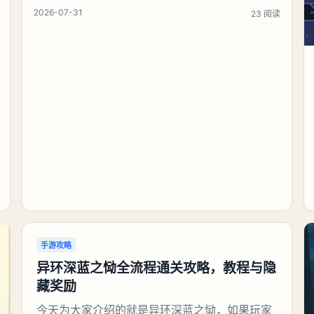
月 31 日，上海——Yandex Ads于 2026 年中国
2026-07-31
23 阅读
国际数码互动娱乐展览会（ChinaJoy）发布
《2026 俄罗斯手游市场增长及用户价值报告》。
报告数据显示，
手游攻略
异环深蓝之恸全流程通关攻略，教程与隐
藏奖励
今天为大家介绍的就是异环深蓝之恸，如果玩家