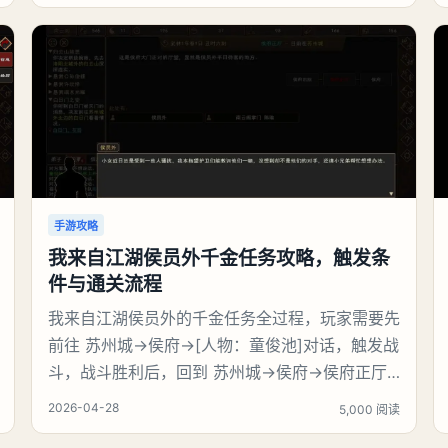
能，必备）：保证连击不断、不翻车娜娜莉（3
级）：锤子砸人115%收益薄荷（
手游攻略
我来自江湖侯员外千金任务攻略，触发条
件与通关流程
我来自江湖侯员外的千金任务全过程，玩家需要先
前往 苏州城→侯府→[人物：童俊池]对话，触发战
斗，战斗胜利后，回到 苏州城→侯府→侯府正厅
→[人物：侯员外]对话，完成任务，触发任务【见
2026-04-28
5,000 阅读
义勇为】。然后继续往下攻略。《我来自江湖》侯