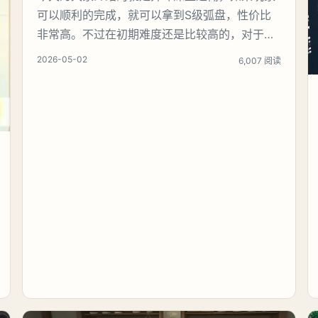
可以顺利的完成，就可以拿到S级弧盘，性价比
非常高。不过在初期难度还是比较高的，对于那
些新手玩家并不建议直接去挑战。今天就为大家
2026-05-02
6,007 阅读
来详细的介绍一下，看一下到底怎么样才能够顺
利的通关，有哪一些主要的注意事项，希望玩家
可以了解。《异环》深蓝之恸完成攻略首先就给
大家提醒一个触触条件，只有驾驶汽车才能够触
发，