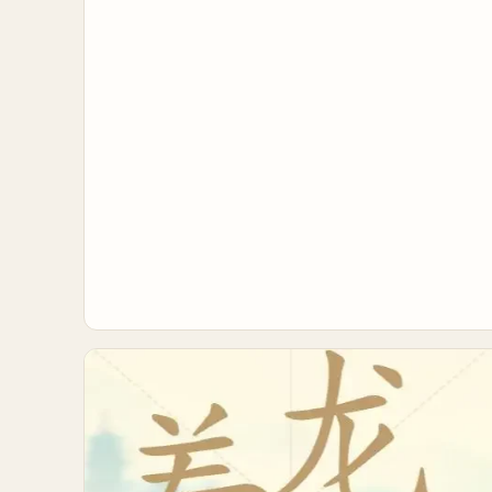
尔大师挑战赛十周年,英特尔与爱攻、达尔优、竞
悦、铭瑄、变体精灵、傲希、雅浚、玩家国度、星
超