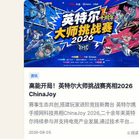
资讯
高能开局！英特尔大师挑战赛亮相2026
ChinaJoy
赛事生态共创,搭建玩家进阶竞技新舞台 英特尔携
手顺网科技亮相ChinaJoy 2026,二十余年来英特
尔持续参与并支持电竞产业发展,通过技术平台、
赛事合作与生态伙伴携手,为职业选手和大众玩家
2026-08-05
0 阅读
提供展示与交流的平台。本届ChinaJoy恰逢英特