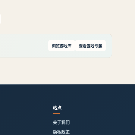
意，来偷袭我们。《大侠立志传》被围攻的山贼事
件触发地点：【被围攻的山贼】事件触发地点：无
名地区-迷踪林(地图所示
浏览游戏库
查看游戏专题
站点
关于我们
隐私政策