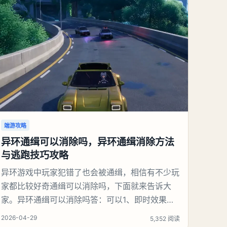
端游攻略
异环通缉可以消除吗，异环通缉消除方法
与逃跑技巧攻略
异环游戏中玩家犯错了也会被通缉，相信有不少玩
家都比较好奇通缉可以消除吗，下面就来告诉大
家。异环通缉可以消除吗答：可以1、即时效果通
缉状态立刻清除，不再被警察追捕。不会被抓、不
2026-04-29
5,352 阅读
扣钱、不降声望。3星打赢后，会直接退出专属战