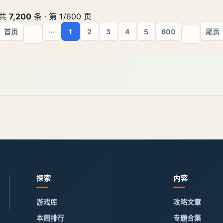
员外的千金任务攻略：一、【侯员外的千金】任务
领取地点：苏州城→侯府→侯府正厅→[人物：侯
共
7,200
条 · 第
1
/600 页
员外]对话。侯员外的请求二
首页
···
1
2
3
4
5
600
尾页
探索
内容
游戏库
攻略文章
本周排行
专题合集