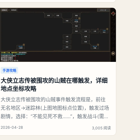
场，回到城市正常探索。2、奖励（打赢3星“通行
正义”最丰厚）大量信用点、经验：快速升级、买
装备。S级/稀有武器、改装配件：
手游攻略
大侠立志传被围攻的山贼在哪触发，详细
地点坐标攻略
大侠立志传被围攻的山贼事件触发流程是，前往
无名地区→迷踪林(上图地图标点位置)，触发过场
剧情，选择：“不能见死不救……”，触发战斗(需要
打4只野猪)，打赢野猪后，触发过场剧情，我们会
2026-04-28
3,005 阅读
发现这山贼是个白眼狼，假装感谢，趁着我们不注