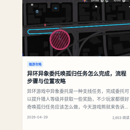
略第147关养龙虾找出27个常用字1、从简单笔画
入手‌：先提取【一、二、三
端游攻略
异环异象委托唤孤归任务怎么完成，流程
步骤与位置攻略
异环游戏中异象委托是一种支线任务，完成委托可
以提升猎人等级并获取一些奖励，不少玩家都很好
奇唤孤归任务应该怎么做，今天游戏熊就来告诉大
家。异环异象委托唤孤归任务攻略接取异象委托
2026-04-29
2,653 阅读
【唤孤归】，跟随基础任务指引前往主城区办公楼