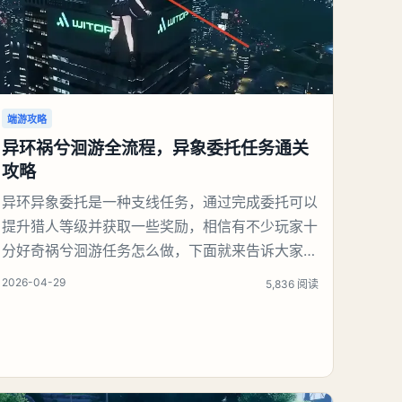
端游攻略
异环祸兮洄游全流程，异象委托任务通关
攻略
异环异象委托是一种支线任务，通过完成委托可以
提升猎人等级并获取一些奖励，相信有不少玩家十
分好奇祸兮洄游任务怎么做，下面就来告诉大家。
异环异象委托祸兮洄游任务攻略本次异象委托包含
2026-04-29
5,836 阅读
祸兮洄游、天气之子两项任务，全部通关后可解锁
丰厚奖励。一、任务整体奖励通关全部两个异象委
托，领取专属任务奖励稳定获取意向家具、高品质
紫色武器解锁游戏高阶内容：高危委