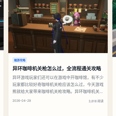
端游攻略
异环咖啡机关枪怎么过，全流程通关攻略
异环游戏玩家们还可以在游戏中开咖啡馆，有不少
玩家都比较好奇咖啡机关枪应该怎么过，今天游戏
熊就给大家带来咖啡机关枪攻略。异环咖啡机关枪
怎么过一、解锁条件都市大亨等级≥4级买下2间店
2026-04-29
3,618 阅读
铺（至少1间是「一咖舍」咖啡店）解锁店长特供
玩法二、核心阵容（必须这套）白藏（3级都市技