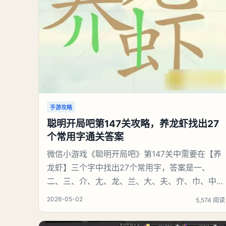
手游攻略
聪明开局吧第147关攻略，养龙虾找出27
个常用字通关答案
微信小游戏《聪明开局吧》第147关中需要在【养
龙虾】三个字中找出27个常用字，答案是一、
二、三、介、尢、龙、兰、大、夫、夰、巾、中、
虫、下、虾、卜、囗、吓、卟、人、匕、养、天、
2026-05-02
5,574 阅读
尤、土、十、川。结合笔画逐一识别即可通关。
《聪明开局吧》第147关养龙虾找出27个常用字攻