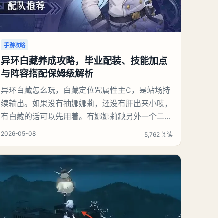
手游攻略
异环白藏养成攻略，毕业配装、技能加点
与阵容搭配保姆级解析
异环白藏怎么玩，白藏定位咒属性主C，是站场持
续输出。如果没有抽娜娜莉，还没有肝出来小吱，
有白藏的话可以先用着。有娜娜莉缺另外一个二队
C想打深渊也可以考虑养个白藏。《异环》白藏养
2026-05-08
5,762 阅读
成攻略：白藏优先携带真红：双生蝶卡带。和灵套
一样，队内造成的咒属性伤害会叠层加攻击力，提
高白藏输出。主属性带咒属性异能伤害增强，或者
前期缺双暴带双暴。副属性也是通用