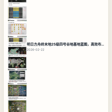
明日方舟终末地25级四号谷地基地蓝图，高效布局规划
2026-02-22