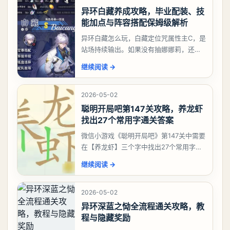
异环白藏养成攻略，毕业配装、技
能加点与阵容搭配保姆级解析
异环白藏怎么玩，白藏定位咒属性主C，是
站场持续输出。如果没有抽娜娜莉，还没
有肝出来小吱，有白藏的话可以先用着。
继续阅读
→
有娜娜莉缺另外一个二队C想打深渊也可以
考虑养个白藏
2026-05-02
聪明开局吧第147关攻略，养龙虾
找出27个常用字通关答案
微信小游戏《聪明开局吧》第147关中需要
在【养龙虾】三个字中找出27个常用字，
答案是一、二、三、介、尢、龙、兰、
继续阅读
→
大、夫、夰、巾、中、虫、下、虾、卜、
囗、吓、卟、
2026-05-02
异环深蓝之恸全流程通关攻略，教
程与隐藏奖励