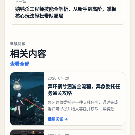
下一篇
鹅鸭杀工程师技能全解析，从新手到高阶，掌握
核心玩法轻松带队赢局
继续阅读
相关内容
查看全部
2026-04-29
异环祸兮洄游全流程，异象委托任
务通关攻略
异环异象委托是一种支线任务，通过完成
委托可以提升猎人等级并获取一些奖励，
相信有不少玩家十分好奇祸兮洄游任务怎
继续阅读
→
么做，下面就来告诉大家。异环异象委托
祸兮洄游任务攻略