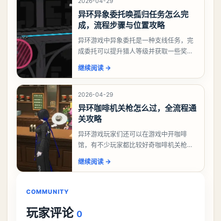
2026-04-29
异环异象委托唤孤归任务怎么完
成，流程步骤与位置攻略
异环游戏中异象委托是一种支线任务，完
成委托可以提升猎人等级并获取一些奖
励，不少玩家都很好奇唤孤归任务应该怎
继续阅读
→
么做，今天游戏熊就来告诉大家。异环异
象委托唤孤归任务攻
2026-04-29
异环咖啡机关枪怎么过，全流程通
关攻略
异环游戏玩家们还可以在游戏中开咖啡
馆，有不少玩家都比较好奇咖啡机关枪应
该怎么过，今天游戏熊就给大家带来咖啡
继续阅读
→
机关枪攻略。异环咖啡机关枪怎么过一、
解锁条件都市大亨等
COMMUNITY
玩家评论
0