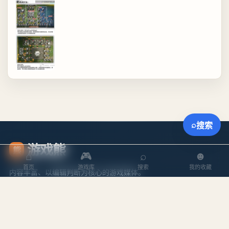
⌕
搜索
游戏熊
熊
⌂
🎮
⌕
☻
首页
游戏库
搜索
我的收藏
内容丰富、以编辑判断为核心的游戏媒体。
探索
内容