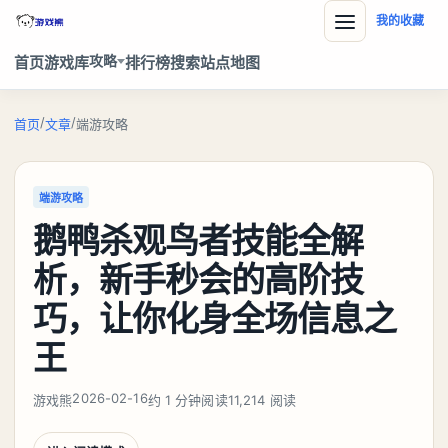
我的收藏
攻略
首页
游戏库
排行榜
搜索
站点地图
/
/
首页
文章
端游攻略
端游攻略
鹅鸭杀观鸟者技能全解
析，新手秒会的高阶技
巧，让你化身全场信息之
王
2026-02-16
游戏熊
约 1 分钟阅读
11,214 阅读