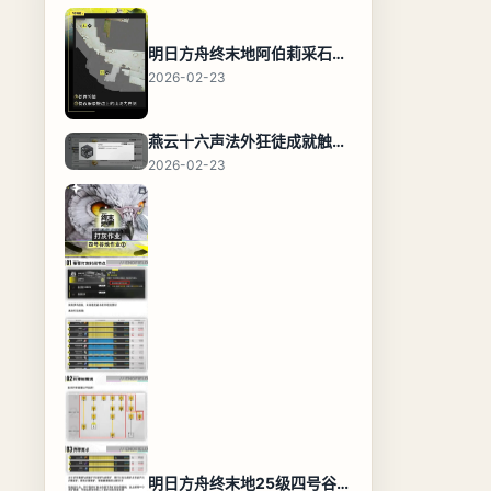
明日方舟终末地阿伯莉采石场宝箱全收集攻略，全点位分布图与路线
2026-02-23
燕云十六声法外狂徒成就触发条件与通关攻略
2026-02-23
明日方舟终末地25级四号谷地基地蓝图，高效布局规划