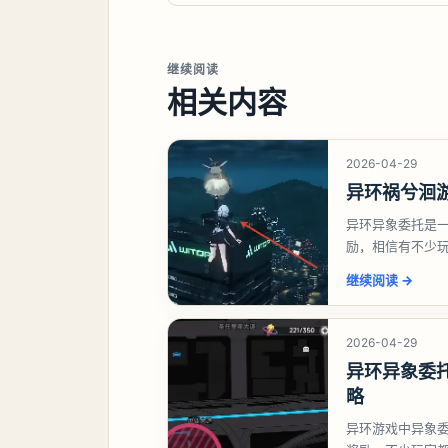
继续阅读
相关内容
2026-04-29
异环祸兮洄
异环异象委托是
励，相信有不少
异象委托祸兮洄
继续阅读
→
2026-04-29
异环异象委
略
异环游戏中异象