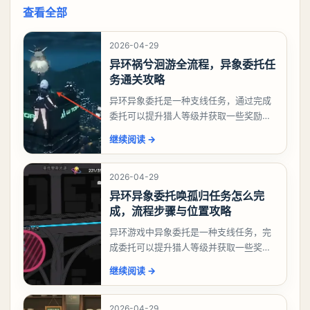
查看全部
2026-04-29
异环祸兮洄游全流程，异象委托任
务通关攻略
异环异象委托是一种支线任务，通过完成
委托可以提升猎人等级并获取一些奖励，
相信有不少玩家十分好奇祸兮洄游任务怎
继续阅读
→
么做，下面就来告诉大家。异环异象委托
祸兮洄游任务攻略
2026-04-29
异环异象委托唤孤归任务怎么完
成，流程步骤与位置攻略
异环游戏中异象委托是一种支线任务，完
成委托可以提升猎人等级并获取一些奖
励，不少玩家都很好奇唤孤归任务应该怎
继续阅读
→
么做，今天游戏熊就来告诉大家。异环异
象委托唤孤归任务攻
2026-04-29