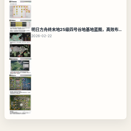
明日方舟终末地25级四号谷地基地蓝图，高效布局规划
2026-02-22