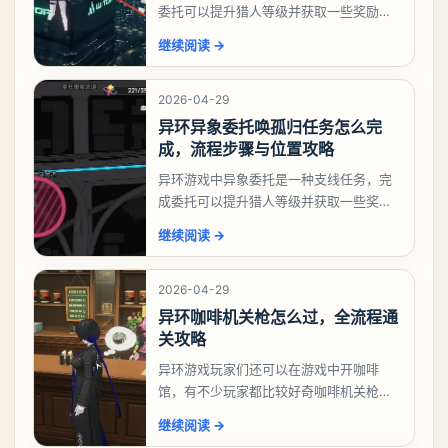
委托可以提升猎人等级并获取一些奖励，
相信有不少玩家十分好奇祸兮洄游任务怎
继续阅读
→
么做，下面就来告诉大家。异环异象委托
祸兮洄游任务攻略
2026-04-29
异环异象委托唤孤归任务怎么完
成，流程步骤与位置攻略
异环游戏中异象委托是一种支线任务，完
成委托可以提升猎人等级并获取一些奖
励，不少玩家都很好奇唤孤归任务应该怎
继续阅读
→
么做，今天游戏熊就来告诉大家。异环异
象委托唤孤归任务攻
2026-04-29
异环咖啡机关枪怎么过，全流程通
关攻略
异环游戏玩家们还可以在游戏中开咖啡
馆，有不少玩家都比较好奇咖啡机关枪应
该怎么过，今天游戏熊就给大家带来咖啡
继续阅读
→
机关枪攻略。异环咖啡机关枪怎么过一、