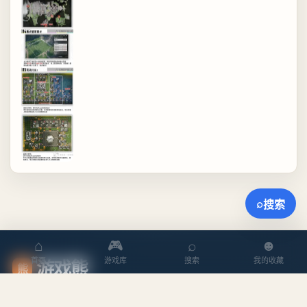
⌕
搜索
⌂
🎮
⌕
☻
游戏熊
首页
游戏库
搜索
我的收藏
熊
内容丰富、以编辑判断为核心的游戏媒体。