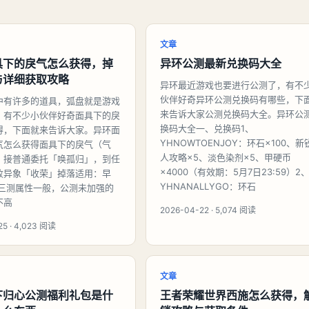
文章
具下的戾气怎么获得，掉
异环公测最新兑换码大全
与详细获取攻略
异环最近游戏也要进行公测了，有不
伙伴好奇异环公测兑换码有哪些，下
中有许多的道具，弧盘就是游戏
来告诉大家公测兑换码大全。异环公
，有不少小伙伴好奇面具下的戾
换码大全一、兑换码1、
得，下面就来告诉大家。异环面
YHNOWTOENJOY：环石×100、新
气怎么获得面具下的戾气（气
人攻略×5、淡色染剂×5、甲硬币
：接普通委托「唤孤归」，到任
×4000（有效期：5月7日23:59）2
败异象「收荣」掉落适用：早
YHNANALLYGO：环石
;三测属性一般，公测未加强的
不高
2026-04-22 · 5,074 阅读
25 · 4,023 阅读
文章
下归心公测福利礼包是什
王者荣耀世界西施怎么获得，