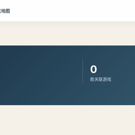
点地图
0
款关联游戏