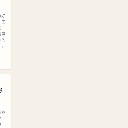
，
伴好
。王
式
成第
永久
件。
必
游戏
也上
角