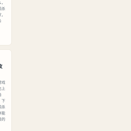
么，
鸭杀
家，
条
攻
游戏
也上
角
，下
鸭杀
存能
装的