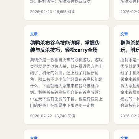
炸。胜利条件：淘汰所有鹅或成功
淘汰所有
2026-02-23 · 16,655 阅读
2026-02-
文章
文章
鹅鸭杀布谷鸟技能详解，掌握伪
鹅鸭杀
装与反杀技巧，轻松carry全场
玩，附
鹅鸭杀是一款相当火热的联机游戏，游戏
鹅鸭杀是
类型就是类似狼人杀，就在最近官方也上
类型就是
线了手机端的公测，还上线了几位新角
线了手机
色，那么有不少小伙伴好奇布谷鸟技能是
级金水铃
什么，下面就给大家带来布谷鸟技能介
诉大家超
绍。鹅鸭杀布谷鸟技能介绍布谷鸟阵营：
金水铃模
中立天下没有免费的午餐，也没有送货上
模式的一
门的好蛋！在场景中下蛋达到一定数
会议按钮
2026-02-22 · 13,740 阅读
2026-02-2
文章
文章