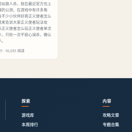
类似狼人杀，就在最近官方也上
端的公测，在游戏中有许多角
有不少小伙伴好奇正义使者怎么
就来告诉大家正义使者玩法攻
杀正义使者怎么玩正义使者单次
卡，只砍一次不担心误杀，确认
手。
1 · 10,051 阅读
探索
内容
游戏库
攻略文章
本周排行
专题合集