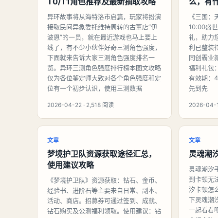
T0/T1角色推荐及最新抽取攻略
么，有
异环故事将从海特洛市启篇，玩家将扮演
《三国：天
接取民间异象委托维持周转的古董店“伊
10:00
波恩”的一员，就在最近游戏也马上要上
礼，助力
线了，有不少小伙伴好奇三测角色强度，
利已整装
下面就来告诉大家三测角色强度排名一
同创霸业
览。异环三测角色强度排行榜本图文攻略
福利礼包：
仅为各位鉴定师大致对各个角色强度和定
有效期：4
位有一个初步认识，使用三测数据
先到先
2026-04-22 · 2,518 阅读
2026-04-1
文章
文章
梦境护卫队资源获取途径汇总，
灵魂潮
使用建议攻略
灵魂潮汐
到卡顿无
《梦境护卫队》资源获取：钻石、金币、
汐卡顿怎
经验书、进阶石等主要来自日常、副本、
下灵魂潮
活动、商店。招募券可通过签到、成就、
一起看看
钻石购买及公测福利领取。使用建议：钻