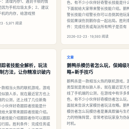
一：清理内存1、遇到卡顿的情
色，有不少小伙伴好奇警长技能是什
是因为手机垃圾太多；2、建议
下面就给大家带来警长技能介绍。鹅
手机的内存，给游戏预
警长技能介绍警长你可以击倒其他玩
但如果误伤到鹅你会一起出局。胜利
3 · 5,971 阅读
件：完成任务或淘汰所有鸭子是否有
2026-02-23 · 19,593 阅读
文章
跟踪者技能全解析，玩法
鹅鸭杀模仿者怎么玩，保姆级
克制方法，让你精准识破内
略+新手技巧
鹅鸭杀是一款相当火热的联机游戏，
类型就是类似狼人杀，就在最近官方
一款相当火热的联机游戏，游戏
线了手机端的公测，在游戏中有许多
类似狼人杀，就在最近官方也上
色，有不少小伙伴好奇模仿者怎么玩
端的公测，还上线了几位新角
面就来告诉大家模仿者玩法攻略。鹅
少小伙伴好奇跟踪者技能是什
模仿者怎么玩模仿者是兼具欺骗与生
就给大家带来跟踪者技能介绍。
力的特殊阵营，非常考验玩家身为伪
踪者技能介绍跟踪者你可以跟踪
时机。
的行踪。胜利条件：完成任务或