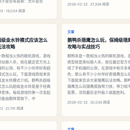
鸭子是否有投票：允许是否
2026-02-22 · 27,356 阅读
23 · 16,034 阅读
文章
超级金水铃模式应该怎么
鹅鸭杀猎鹰怎么玩，保姆级猎
玩法攻略
攻略与实战技巧
一款相当火热的联机游戏，游戏
鹅鸭杀是一款相当火热的联机游戏，
类似狼人杀，就在最近官方也上
类型就是类似狼人杀，就在最近官方
端的公测，有不少小伙伴好奇超
线了手机端的公测，在游戏中有许多
模式怎么玩，下面游戏熊就来告
色，那么有不少小伙伴好奇猎鹰怎么
级金水铃模式介绍。鹅鸭杀超级
下面就来告诉大家猎鹰玩法攻略。鹅
式怎么玩超级金水铃是基于经典
猎鹰怎么玩猎鹰孤独带刀侠，带刀但
种变体。每局游戏的第一次发起
投票，活到最后全歼敌人就能胜利。
只能由鹅阵营按下，中
2026-02-22 · 20,036 阅读
2 · 21,791 阅读
文章