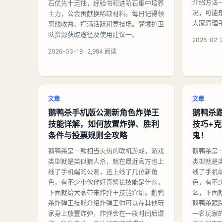
介绍方法
石优先十连抽，经验书和进阶石集中培养
况，可能
主力，公会贡献换稀缺材料。每日记得领
大家清理
离线收益、打满活跃和竞技场。梦境护卫
队资源获取途径及使用建议一、
2026-02-2
2026-03-19 · 2,994 阅读
文章
文章
鹅鸭杀手机版公测新角色炸弹王
鹅鸭杀
技能详解，如何放置炸弹、胜利
技巧+
条件与投票规则全攻略
鬼！
鹅鸭杀是一款相当火热的联机游戏，游戏
鹅鸭杀是
类型就是类似狼人杀，就在最近官方也上
类型就是
线了手机端的公测，还上线了几位新角
线了手机
色，有不少小伙伴好奇警长技能是什么，
色，有不
下面就给大家带来炸弹王技能介绍。鹅鸭
么，下面
杀炸弹王技能介绍炸弹王你可以在其他玩
鹅鸭杀跟
家身上放置炸弹，炸弹会在一段时间后爆
一名玩家