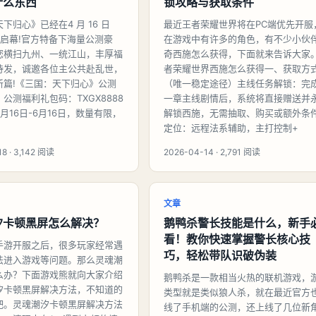
什么东西
锁攻略与获取条件
下归心》已经在4 月 16 日
最近王者荣耀世界将在PC端优先开服
盛世启幕!官方特备下海量公测豪
在游戏中有许多的角色，有不少小伙
您横扫九州、一统江山，丰厚福
奇西施怎么获得，下面就来告诉大家
待发，诚邀各位主公共赴乱世，
者荣耀世界西施怎么获得一、获取方
新篇!《三国：天下归心》公测
（唯一稳定途径）主线任务解锁：完
公测福利礼包码：TXGX8888
一章主线剧情后，系统将直接赠送并
月16日-6月16日，数量有限，
解锁西施，无需抽取、购买或额外条
定位：远程法系辅助，主打控制+
8 · 3,142 阅读
2026-04-14 · 2,791 阅读
文章
汐卡顿黑屏怎么解决？
鹅鸭杀警长技能是什么，新手
看！教你快速掌握警长核心技
手游开服之后，很多玩家经常遇
巧，轻松带队识破伪装
法进入游戏等问题。那么灵魂潮
么办？下面游戏熊就向大家介绍
鹅鸭杀是一款相当火热的联机游戏，
汐卡顿黑屏解决方法，不知道的
类型就是类似狼人杀，就在最近官方
吧。灵魂潮汐卡顿黑屏解决方法
线了手机端的公测，还上线了几位新