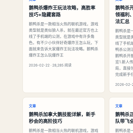
鹅鸭杀爆炸王玩法攻略，高胜率
鹅鸭杀
技巧+隐藏套路
领福利
法汇总
鹅鸭杀是一款相当火热的联机游戏，游戏
类型就是类似狼人杀，就在最近官方也上
鹅鸭杀是
线了手机端的公测，在游戏中有许多角
类型就是
色，有不少小伙伴好奇爆炸王怎么玩，下
线了手机
面就来告诉大家爆炸王玩法攻略。鹅鸭杀
鸭杀公测
爆炸王怎么玩爆炸王
鹅鸭杀开
览1.新
2026-02-22 · 28,285 阅读
局，直接
完成新手
2026-02-2
文章
文章
鹅鸭杀加拿大鹅技能详解，新手
鹅鸭杀
秒会的高阶技巧
队带飞
鹅鸭杀是一款相当火热的联机游戏，游戏
鹅鸭杀是