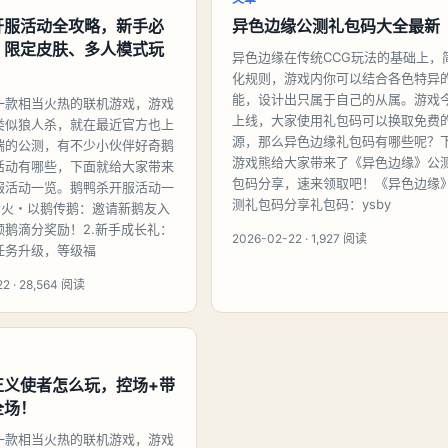
开服活动全攻略，新手必
异色边缘公测礼包码大全最新
、限定皮肤、多人模式玩
异色边缘在传统CCG玩法的基础上，
化规则，游戏内你可以结合各色特异
能，设计出只属于自己的从属。游戏
一款相当火热的联机游戏，游戏
上线，大家使用礼包码可以换取免费
类似狼人杀，就在最近官方也上
源，那么异色边缘礼包码有哪些呢？
端的公测，有不少小伙伴好奇鹅
游戏熊给大家带来了《异色边缘》公
活动有哪些，下面就给大家带来
包码分享，速来领取吧！《异色边缘
服活动一览。鹅鸭杀开服活动一
测礼包码分享礼包码：ysby
人传火・以鹅传鹅：邀请新鹅友入
领鹅滴分奖励！2.新手成长礼：
2026-02-22 · 1,927 阅读
任务升级，等级福
2 · 28,564 阅读
正义使者怎么玩，控场+带
全场！
一款相当火热的联机游戏，游戏