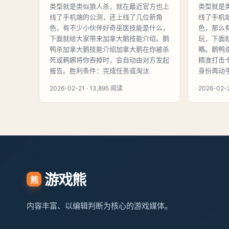
类型就是类似狼人杀，就在最近官方也上
类型就是
线了手机端的公测，还上线了几位新角
线了手机
色，有不少小伙伴好奇巫医技能是什么，
色，那么
下面就给大家带来加拿大鹅技能介绍。鹅
玩，下面
鸭杀加拿大鹅技能介绍加拿大鹅在你被杀
略。鹅鸭
死或鹈鹕将你吞掉时，会自动由对方发起
精准打击
报告。胜利条件：完成任务或淘汰
身份再动
2026-02-21 · 13,895 阅读
2026-02-2
游戏熊
熊
内容丰富、以编辑判断为核心的游戏媒体。