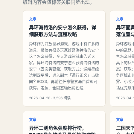
编辑内容会随标签关联同步出现。
文章
文章
异环海特洛的安宁怎么获得，详
异环面
细获取方法与流程攻略
落位置
异环作为开放世界游戏，游戏中有许多的
异环游戏
道具，相信有很多玩家好奇海特洛的安宁
中的武器
这个怎么获得，今天游戏熊就来告诉大
气怎么获
家。异环海特洛的安宁怎么获得海特洛的
具下的戾
安宁（固态类弧盘）获取方式：通缉星级
态）获取
达到四星后，进入副本「通行正义」击败
务区域击
同名BOSS，再前往任意警察局自首即可
雾、小吱
获得。定位：全固态输出角色通
话优先级
2026-04-28 · 3,596 阅读
2026-04-
文章
文章
异环三测角色强度排行榜，
三国天