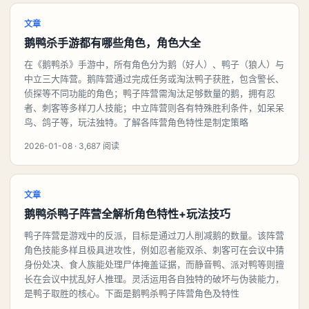
文章
鹅鸭杀手游都有哪些角色，角色大全
在《鹅鸭杀》手游中，所有角色分为鹅（好人）、鸭子（狼人）与
中立三大阵营。鹅阵营通过完成任务或淘汰鸭子获胜，包含警长、
侦探等不同功能的角色；鸭子阵营需淘汰足够数量的鹅，拥有忍
者、刺客等多样刀人技能；中立阵营则各有特殊胜利条件，如呆呆
鸟、鸽子等，玩法独特。了解各阵营角色特性是制定策略
2026-01-08 · 3,687 阅读
文章
鹅鸭杀鸭子阵营全解析角色特性+玩法技巧
鸭子阵营是游戏中的反派，目标是通过刀人削减鹅的数量。该阵营
角色技能多样且极具进攻性，例如忍者能双杀、刺客可在会议中猜
身份处决、食人族能处理尸体掩盖证据，而静音鸭、派对鸭等则擅
长在会议中扰乱好人推理。灵活运用各自独特的破坏与伪装能力，
是鸭子取胜的核心。下面是鹅鸭杀鸭子阵营角色及特性