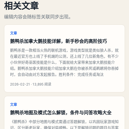
相关文章
编辑内容会随标签关联同步出现。
文章
鹅鸭杀加拿大鹅技能详解，新手秒会的高阶技巧
鹅鸭杀是一款相当火热的联机游戏，游戏类型就是类似狼人杀，就
在最近官方也上线了手机端的公测，还上线了几位新角色，有不少
小伙伴好奇巫医技能是什么，下面就给大家带来加拿大鹅技能介
绍。鹅鸭杀加拿大鹅技能介绍加拿大鹅在你被杀死或鹈鹕将你吞掉
时，会自动由对方发起报告。胜利条件：完成任务或淘汰
2026-02-21 · 13,895 阅读
文章
鹅鸭杀地图及模式怎么解锁，条件与问答攻略大全
《鹅鸭杀》中部分地图与模式需通过答题解锁，以巩固玩家游戏知
识、区分新老玩家，确保对局顺畅。以下是解锁问题的题目与答案