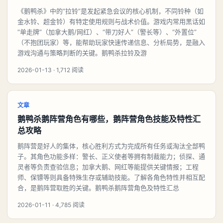
《鹅鸭杀》中的“拉铃”是发起紧急会议的核心机制，不同铃种（如
金水铃、超金铃）有特定使用规则与战术价值。游戏内常用黑话如
“单走牌”（加拿大鹅/网红）、“带刀好人”（警长等）、“外置位”
（不抱团玩家）等，能帮助玩家快速传递信息、分析局势，是融入
游戏沟通与策略判断的关键。鹅鸭杀拉铃及游
2026-01-13 · 1,712 阅读
文章
鹅鸭杀鹅阵营角色有哪些，鹅阵营角色技能及特性汇
总攻略
鹅阵营是好人的集体，核心胜利方式为完成所有任务或淘汰全部鸭
子。其角色功能多样：警长、正义使者等拥有制裁能力；侦探、通
灵者等负责查验信息；加拿大鹅、网红等能提供关键情报；工程
师、保镖等则具备特殊生存或辅助技能。了解各角色特性并相互配
合，是鹅阵营取胜的关键。鹅鸭杀鹅阵营角色及特性汇总
2026-01-11 · 4,785 阅读