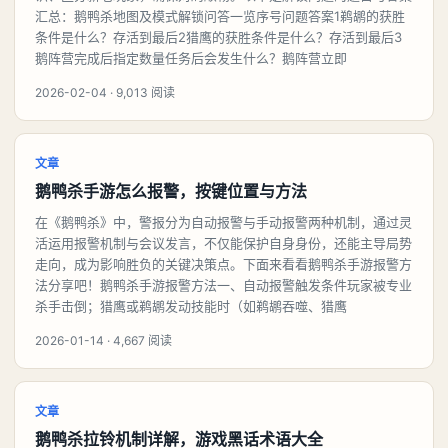
汇总：鹅鸭杀地图及模式解锁问答一览序号问题答案1鹈鹕的获胜
条件是什么？存活到最后2猎鹰的获胜条件是什么？存活到最后3
鹅阵营完成后指定数量任务后会发生什么？鹅阵营立即
2026-02-04 · 9,013 阅读
文章
鹅鸭杀手游怎么报警，按键位置与方法
在《鹅鸭杀》中，警报分为自动报警与手动报警两种机制，通过灵
活运用报警机制与会议发言，不仅能保护自身身份，还能主导局势
走向，成为影响胜负的关键决策点。下面来看看鹅鸭杀手游报警方
法分享吧！鹅鸭杀手游报警方法一、自动报警触发条件玩家被专业
杀手击倒；猎鹰或鹈鹕发动技能时（如鹈鹕吞噬、猎鹰
2026-01-14 · 4,667 阅读
文章
鹅鸭杀拉铃机制详解，游戏黑话术语大全