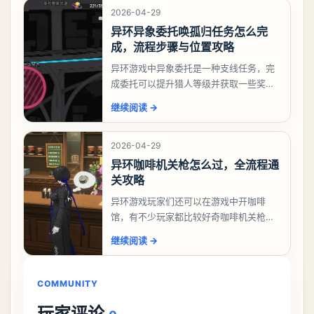
2026-04-29
异环异象委托唤孤归任务怎么完
成，流程步骤与位置攻略
异环游戏中异象委托是一种支线任务，完
成委托可以提升猎人等级并获取一些奖
励，不少玩家都很好奇唤孤归任务应该怎
继续阅读
→
么做，今天游戏熊就来告诉大家。异环异
象委托唤孤归任务攻
2026-04-29
异环咖啡机关枪怎么过，全流程通
关攻略
异环游戏玩家们还可以在游戏中开咖啡
馆，有不少玩家都比较好奇咖啡机关枪应
该怎么过，今天游戏熊就给大家带来咖啡
继续阅读
→
机关枪攻略。异环咖啡机关枪怎么过一、
解锁条件都市大亨等
COMMUNITY
玩家评论