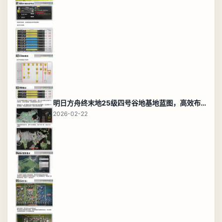
明日方舟终末地25级四号谷地基地蓝图，高效布局规划
2026-02-22