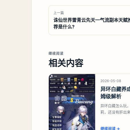
上一篇
诛仙世界雷青云先天一气流副本天赋
荐是什么?
继续阅读
相关内容
2026-05-08
异环白藏养
姆级解析
异环白藏怎么玩
莉，还没有肝出
想打深渊也可以
继续阅读
→