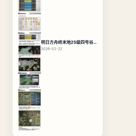
明日方舟终末地25级四号谷地基地蓝图，高效布局规划
2026-02-22