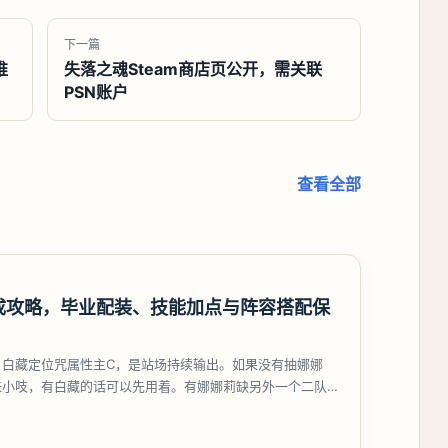
下一篇
推
失落之魂Steam商店页公开，需关联
PSN账户
查看全部
成攻略，毕业配装、技能加点与阵容搭配保
，白藏定位咒属性主C，是站场持续输出。如果没有抽娜娜
来小吱，有白藏的话可以先用着。有娜娜莉缺另外一个二队C
考虑养个白藏