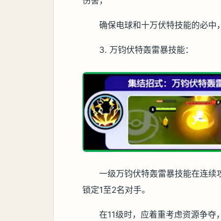
伤害，
确保电球和十万伏特技能的必中
3. 万钧伏特轰雷暴技能：
一级万钧伏特轰雷暴技能在连续
锁定1至2名对手。
在11级时，应着重考虑资源争