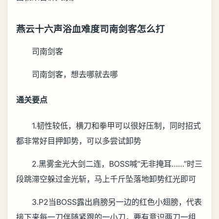
燕云十六声浴血难度司南剑客怎么打
司南剑客
司南剑客，想去哪就去哪
通关要点
1.韧性较低，横刀和拳甲可以很好压制，同时招式
都非常好目押卸势，可以多尝试卸势
2.黑雾金光大剑二连，BOSS喊“无非掩耳……”时三
段跳滞空躲过金光斩，马上千斤坠落地卸势红光即可
3.P2当BOSS露出肩膀另一边的红色小翅膀，代表
接下来每一刀伴随紧跟的一小刀，要有意识两刀一组