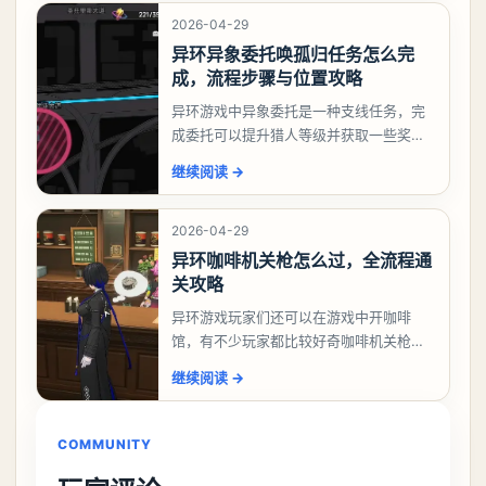
2026-04-29
异环异象委托唤孤归任务怎么完
成，流程步骤与位置攻略
异环游戏中异象委托是一种支线任务，完
成委托可以提升猎人等级并获取一些奖
励，不少玩家都很好奇唤孤归任务应该怎
继续阅读
→
么做，今天游戏熊就来告诉大家。异环异
象委托唤孤归任务攻
2026-04-29
异环咖啡机关枪怎么过，全流程通
关攻略
异环游戏玩家们还可以在游戏中开咖啡
馆，有不少玩家都比较好奇咖啡机关枪应
该怎么过，今天游戏熊就给大家带来咖啡
继续阅读
→
机关枪攻略。异环咖啡机关枪怎么过一、
解锁条件都市大亨等
COMMUNITY