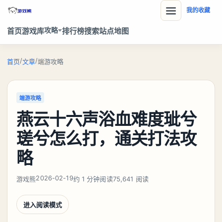
我的收藏
攻略
首页
游戏库
排行榜
搜索
站点地图
/
/
首页
文章
端游攻略
端游攻略
燕云十六声浴血难度玼兮
瑳兮怎么打，通关打法攻
略
2026-02-19
游戏熊
约 1 分钟阅读
75,641 阅读
进入阅读模式