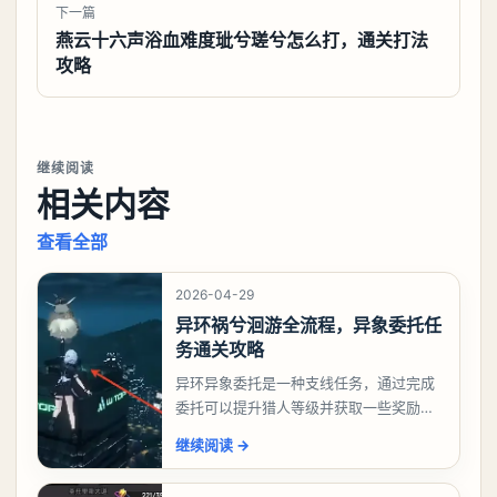
下一篇
燕云十六声浴血难度玼兮瑳兮怎么打，通关打法
攻略
继续阅读
相关内容
查看全部
2026-04-29
异环祸兮洄游全流程，异象委托任
务通关攻略
异环异象委托是一种支线任务，通过完成
委托可以提升猎人等级并获取一些奖励，
相信有不少玩家十分好奇祸兮洄游任务怎
继续阅读
→
么做，下面就来告诉大家。异环异象委托
祸兮洄游任务攻略