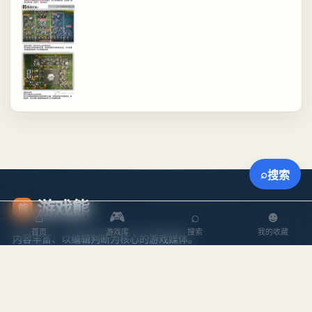
⌕
搜索
游戏熊
熊
⌂
🎮
⌕
☻
首页
游戏库
搜索
我的收藏
内容丰富、以编辑判断为核心的游戏媒体。
探索
内容