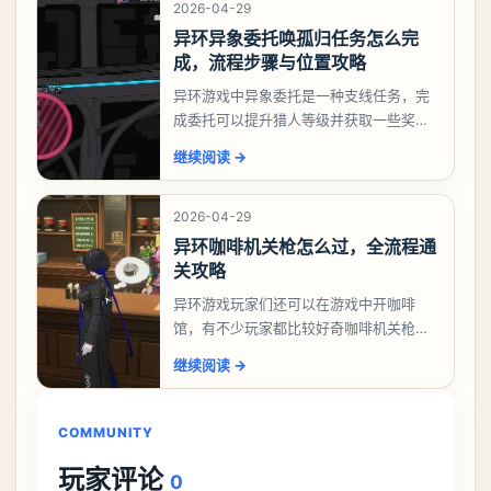
2026-04-29
异环异象委托唤孤归任务怎么完
成，流程步骤与位置攻略
异环游戏中异象委托是一种支线任务，完
成委托可以提升猎人等级并获取一些奖
励，不少玩家都很好奇唤孤归任务应该怎
继续阅读
→
么做，今天游戏熊就来告诉大家。异环异
象委托唤孤归任务攻
2026-04-29
异环咖啡机关枪怎么过，全流程通
关攻略
异环游戏玩家们还可以在游戏中开咖啡
馆，有不少玩家都比较好奇咖啡机关枪应
该怎么过，今天游戏熊就给大家带来咖啡
继续阅读
→
机关枪攻略。异环咖啡机关枪怎么过一、
解锁条件都市大亨等
COMMUNITY
玩家评论
0