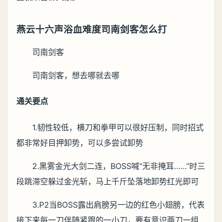
燕云十六声浴血难度司南剑客怎么打
司南剑客
司南剑客，想去哪就去哪
通关要点
1.韧性较低，横刀和拳甲可以很好压制，同时招式
都非常好目押卸势，可以多尝试卸势
2.黑雾金光大剑二连，BOSS喊“无非掩耳……”时三
段跳滞空躲过金光斩，马上千斤坠落地卸势红光即可
3.P2当BOSS露出肩膀另一边的红色小翅膀，代表
接下来每一刀伴随紧跟的一小刀，要有意识两刀一组