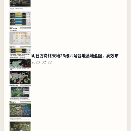
明日方舟终末地25级四号谷地基地蓝图，高效布局规划
2026-02-22