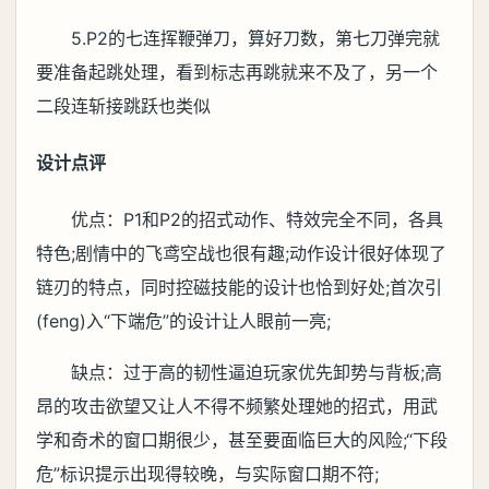
5.P2的七连挥鞭弹刀，算好刀数，第七刀弹完就
要准备起跳处理，看到标志再跳就来不及了，另一个
二段连斩接跳跃也类似
设计点评
优点：P1和P2的招式动作、特效完全不同，各具
特色;剧情中的飞鸢空战也很有趣;动作设计很好体现了
链刃的特点，同时控磁技能的设计也恰到好处;首次引
(feng)入“下端危”的设计让人眼前一亮;
缺点：过于高的韧性逼迫玩家优先卸势与背板;高
昂的攻击欲望又让人不得不频繁处理她的招式，用武
学和奇术的窗口期很少，甚至要面临巨大的风险;“下段
危”标识提示出现得较晚，与实际窗口期不符;