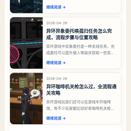
相信有不少玩家十分好奇祸兮洄游任务怎
继续阅读
→
么做，下面就来告诉大家。异环异象委托
祸兮洄游任务攻略
2026-04-29
异环异象委托唤孤归任务怎么完
成，流程步骤与位置攻略
异环游戏中异象委托是一种支线任务，完
成委托可以提升猎人等级并获取一些奖
励，不少玩家都很好奇唤孤归任务应该怎
继续阅读
→
么做，今天游戏熊就来告诉大家。异环异
象委托唤孤归任务攻
2026-04-29
异环咖啡机关枪怎么过，全流程通
关攻略
异环游戏玩家们还可以在游戏中开咖啡
馆，有不少玩家都比较好奇咖啡机关枪应
该怎么过，今天游戏熊就给大家带来咖啡
继续阅读
→
机关枪攻略。异环咖啡机关枪怎么过一、
解锁条件都市大亨等