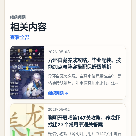
继续阅读
相关内容
查看全部
2026-05-08
异环白藏养成攻略，毕业配装、技
能加点与阵容搭配保姆级解析
异环白藏怎么玩，白藏定位咒属性主C，是
站场持续输出。如果没有抽娜娜莉，还没
有肝出来小吱，有白藏的话可以先用着。
继续阅读
→
有娜娜莉缺另外一个二队C想打深渊也可以
考虑养个白藏
2026-05-02
聪明开局吧第147关攻略，养龙虾
找出27个常用字通关答案
微信小游戏《聪明开局吧》第147关中需要