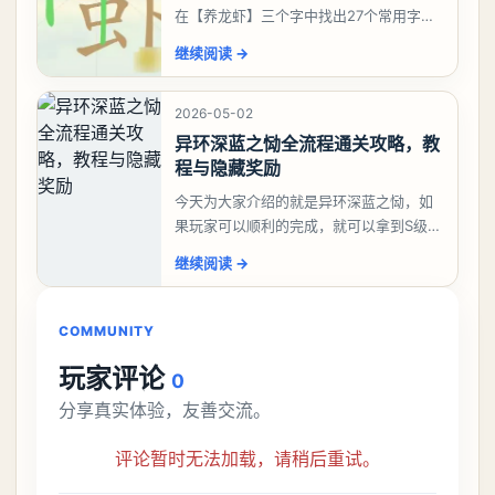
在【养龙虾】三个字中找出27个常用字，
答案是一、二、三、介、尢、龙、兰、
继续阅读
→
大、夫、夰、巾、中、虫、下、虾、卜、
囗、吓、卟、
2026-05-02
异环深蓝之恸全流程通关攻略，教
程与隐藏奖励
今天为大家介绍的就是异环深蓝之恸，如
果玩家可以顺利的完成，就可以拿到S级弧
盘，性价比非常高。不过在初期难度还是
继续阅读
→
比较高的，对于那些新手玩家并不建议直
接去挑战。今天
COMMUNITY
玩家评论
0
分享真实体验，友善交流。
评论暂时无法加载，请稍后重试。