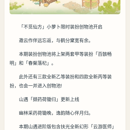
「不觅仙方」小萝卜限时装扮创物池开启
邀云作伴远忘返，与鹤分窠宽有余。
本期装扮创物池将上架两套甲等装扮「百骸畅
明」和「春槃落杞」。
此外还有三款全新乙等装扮和四款全新丙等装
扮，也会一并进入创物池!
山遇「撷药荷锄归」更新上线
幽林采药荷锄晚，逸韵随心伴月归。
本期山遇进阶版包含扶光全新幻形「云游医师」