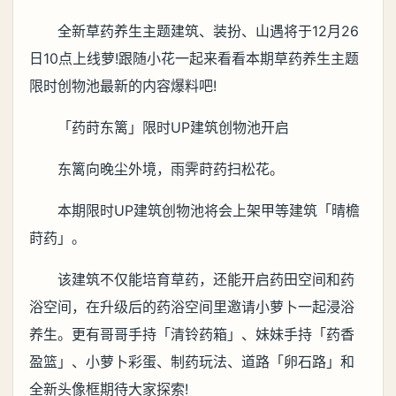
全新草药养生主题建筑、装扮、山遇将于12月26
日10点上线萝!跟随小花一起来看看本期草药养生主题
限时创物池最新的内容爆料吧!
「药莳东篱」限时UP建筑创物池开启
东篱向晚尘外境，雨霁莳药扫松花。
本期限时UP建筑创物池将会上架甲等建筑「晴檐
莳药」。
该建筑不仅能培育草药，还能开启药田空间和药
浴空间，在升级后的药浴空间里邀请小萝卜一起浸浴
养生。更有哥哥手持「清铃药箱」、妹妹手持「药香
盈篮」、小萝卜彩蛋、制药玩法、道路「卵石路」和
全新头像框期待大家探索!