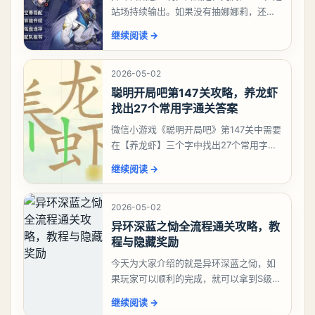
站场持续输出。如果没有抽娜娜莉，还没
有肝出来小吱，有白藏的话可以先用着。
继续阅读
→
有娜娜莉缺另外一个二队C想打深渊也可以
考虑养个白藏
2026-05-02
聪明开局吧第147关攻略，养龙虾
找出27个常用字通关答案
微信小游戏《聪明开局吧》第147关中需要
在【养龙虾】三个字中找出27个常用字，
答案是一、二、三、介、尢、龙、兰、
继续阅读
→
大、夫、夰、巾、中、虫、下、虾、卜、
囗、吓、卟、
2026-05-02
异环深蓝之恸全流程通关攻略，教
程与隐藏奖励
今天为大家介绍的就是异环深蓝之恸，如
果玩家可以顺利的完成，就可以拿到S级弧
盘，性价比非常高。不过在初期难度还是
继续阅读
→
比较高的，对于那些新手玩家并不建议直