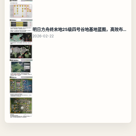
明日方舟终末地25级四号谷地基地蓝图，高效布局规划
2026-02-22