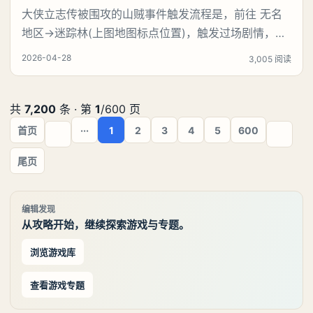
大侠立志传被围攻的山贼事件触发流程是，前往 无名
地区→迷踪林(上图地图标点位置)，触发过场剧情，选
择：“不能见死不救……”，触发战斗(需要打4只野猪)，
2026-04-28
3,005 阅读
打赢野猪后，触发过场剧情，我们会发现这山贼是个白
眼狼，假装感谢，趁着我们不注意，来偷袭我们。《大
侠立志传》被围攻的山贼事件触发地点：【被围攻的山
共
7,200
条 · 第
1
/600 页
贼】事件触发地点：无名地区-迷踪林(地图所示
首页
···
1
2
3
4
5
600
尾页
编辑发现
从攻略开始，继续探索游戏与专题。
浏览游戏库
查看游戏专题