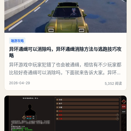
端游攻略
异环通缉可以消除吗，异环通缉消除方法与逃跑技巧攻
略
异环游戏中玩家犯错了也会被通缉，相信有不少玩家都
比较好奇通缉可以消除吗，下面就来告诉大家。异环通
缉可以消除吗答：可以1、即时效果通缉状态立刻清
2026-04-29
5,352 阅读
除，不再被警察追捕。不会被抓、不扣钱、不降声望。
3星打赢后，会直接退出专属战场，回到城市正常探
索。2、奖励（打赢3星“通行正义”最丰厚）大量信用
点、经验：快速升级、买装备。S级/稀有武器、改装配
件：