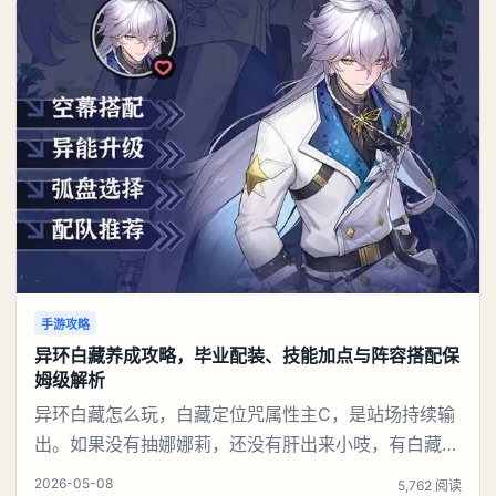
手游攻略
异环白藏养成攻略，毕业配装、技能加点与阵容搭配保
姆级解析
异环白藏怎么玩，白藏定位咒属性主C，是站场持续输
出。如果没有抽娜娜莉，还没有肝出来小吱，有白藏的
话可以先用着。有娜娜莉缺另外一个二队C想打深渊也
2026-05-08
5,762 阅读