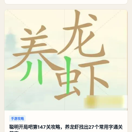
可以考虑养个白藏。《异环》白藏养成攻略：白藏优先
携带真红：双生蝶卡带。和灵套一样，队内造成的咒属
性伤害会叠层加攻击力，提高白藏输出。主属性带咒属
性异能伤害增强，或者前期缺双暴带双暴。副属性也是
通用
手游攻略
聪明开局吧第147关攻略，养龙虾找出27个常用字通关