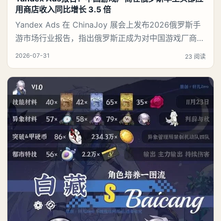
用商店收入同比增长 3.5 倍
Yandex Ads 在 ChinaJoy 展会上发布2026俄罗斯手
游市场行业报告，指出俄罗斯正成为对中国游戏厂商而
言价值持续攀升的优质市场。 2026 年 7 月 31 日，上
2026-07-31
23 阅读
海——Yandex Ads于 2026 年中国国际数码互动娱乐
展览会（ChinaJoy）发布《2026 俄罗斯手游市场增
长及用户价值报告》。报告数据显示，