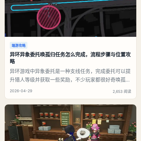
端游攻略
异环异象委托唤孤归任务怎么完成，流程步骤与位置攻
略
异环游戏中异象委托是一种支线任务，完成委托可以提
升猎人等级并获取一些奖励，不少玩家都很好奇唤孤归
任务应该怎么做，今天游戏熊就来告诉大家。异环异象
2026-04-29
2,653 阅读
委托唤孤归任务攻略接取异象委托【唤孤归】，跟随基
础任务指引前往主城区办公楼区域。Boss所在关键位
置：办公楼楼顶飞机坪。赶路捷径推荐：切换角色娜娜
莉，利用其二技能高机动位移，快速翻越建筑外墙、直
达