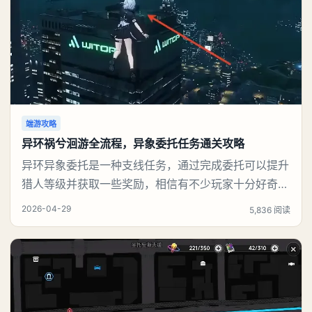
端游攻略
异环祸兮洄游全流程，异象委托任务通关攻略
异环异象委托是一种支线任务，通过完成委托可以提升
猎人等级并获取一些奖励，相信有不少玩家十分好奇祸
兮洄游任务怎么做，下面就来告诉大家。异环异象委托
2026-04-29
5,836 阅读
祸兮洄游任务攻略本次异象委托包含祸兮洄游、天气之
子两项任务，全部通关后可解锁丰厚奖励。一、任务整
体奖励通关全部两个异象委托，领取专属任务奖励稳定
获取意向家具、高品质紫色武器解锁游戏高阶内容：高
危委