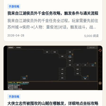
手游攻略
我来自江湖侯员外千金任务攻略，触发条件与通关流程
我来自江湖侯员外的千金任务全过程，玩家需要先前往
苏州城→侯府→[人物：童俊池]对话，触发战斗，战斗
胜利后，回到 苏州城→侯府→侯府正厅→[人物：侯员
2026-04-28
5,000 阅读
外]对话，完成任务，触发任务【见义勇为】。然后继
续往下攻略。《我来自江湖》侯员外的千金任务攻略：
一、【侯员外的千金】任务领取地点：苏州城→侯府→
侯府正厅→[人物：侯员外]对话。侯员外的请求二
手游攻略
大侠立志传被围攻的山贼在哪触发，详细地点坐标攻略