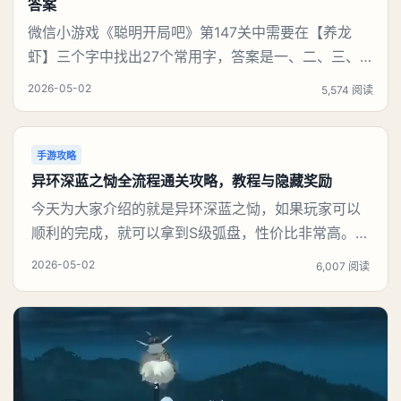
答案
微信小游戏《聪明开局吧》第147关中需要在【养龙
虾】三个字中找出27个常用字，答案是一、二、三、
介、尢、龙、兰、大、夫、夰、巾、中、虫、下、虾、
2026-05-02
5,574 阅读
卜、囗、吓、卟、人、匕、养、天、尤、土、十、川。
结合笔画逐一识别即可通关。《聪明开局吧》第147关
养龙虾找出27个常用字攻略第147关养龙虾找出27个常
手游攻略
用字1、从简单笔画入手‌：先提取【一、二、三
异环深蓝之恸全流程通关攻略，教程与隐藏奖励
今天为大家介绍的就是异环深蓝之恸，如果玩家可以
顺利的完成，就可以拿到S级弧盘，性价比非常高。不
过在初期难度还是比较高的，对于那些新手玩家并不
2026-05-02
6,007 阅读
建议直接去挑战。今天就为大家来详细的介绍一下，
看一下到底怎么样才能够顺利的通关，有哪一些主要
的注意事项，希望玩家可以了解。《异环》深蓝之恸
完成攻略首先就给大家提醒一个触触条件，只有驾驶
汽车才能够触发，