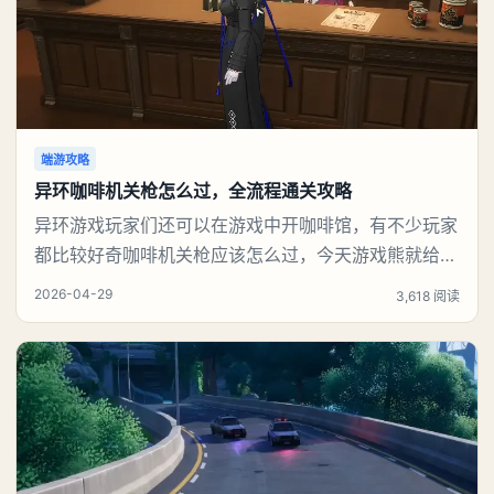
端游攻略
异环咖啡机关枪怎么过，全流程通关攻略
异环游戏玩家们还可以在游戏中开咖啡馆，有不少玩家
都比较好奇咖啡机关枪应该怎么过，今天游戏熊就给大
家带来咖啡机关枪攻略。异环咖啡机关枪怎么过一、解
2026-04-29
3,618 阅读
锁条件都市大亨等级≥4级买下2间店铺（至少1间是
「一咖舍」咖啡店）解锁店长特供玩法二、核心阵容
（必须这套）白藏（3级都市技能，必备）：保证连击
不断、不翻车娜娜莉（3级）：锤子砸人115%收益薄荷
（