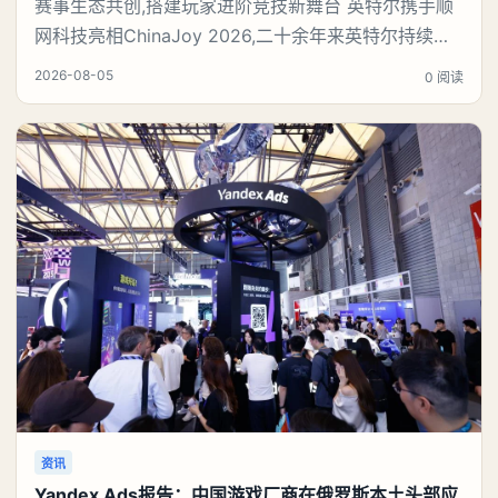
赛事生态共创,搭建玩家进阶竞技新舞台 英特尔携手顺
网科技亮相ChinaJoy 2026,二十余年来英特尔持续参
与并支持电竞产业发展,通过技术平台、赛事合作与生
2026-08-05
0 阅读
态伙伴携手,为职业选手和大众玩家提供展示与交流的
平台。本届ChinaJoy恰逢英特尔大师挑战赛十周年,英
特尔与爱攻、达尔优、竞悦、铭瑄、变体精灵、傲希、
雅浚、玩家国度、星超
资讯
Yandex Ads报告：中国游戏厂商在俄罗斯本土头部应