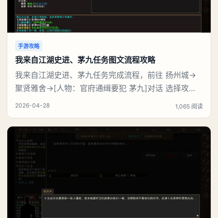
手游攻略
我来自江湖史进、茅九任务图文流程攻略
我来自江湖史进、茅九任务完成流程，前往 扬州城→
聚贤雅舍→[人物：官府通缉要犯 茅九]对话 选择攻
击，触发战斗，完成任务【史进、茅九】后可获得：
2026-04-28
1,065 阅读
(1)门派声望 30点、(2)全队历练 300点、(3)[人物：巡
捕首领 史进]好感度提升至25%、(4)[云龙棍法※书籍/
武学书籍]×1。《我来自江湖》史进、茅九任务图文流
程：【史进、茅九】任务