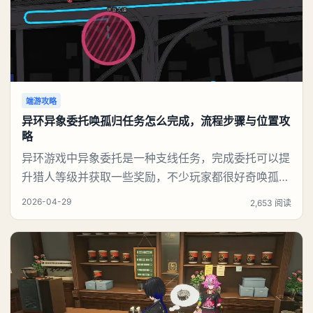
端游攻略
异环异象委托唤孤归任务怎么完成，流程步骤与位置攻
略
异环游戏中异象委托是一种支线任务，完成委托可以提
升猎人等级并获取一些奖励，不少玩家都很好奇唤孤归
任务应该怎么做，今天游戏熊就来告诉大家。异环异象
2026-04-29
2,653 阅读
委托唤孤归任务攻略接取异象委托【唤孤归】，跟随基
础任务指引前往主城区办公楼区域。Boss所在关键位
置：办公楼楼顶飞机坪。赶路捷径推荐：切换角色娜娜
莉，利用其二技能高机动位移，快速翻越建筑外墙、直
达