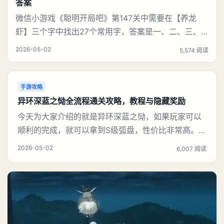
答案
微信小游戏《聪明开局吧》第147关中需要在【养龙
虾】三个字中找出27个常用字，答案是一、二、三、
介、尢、龙、兰、大、夫、夰、巾、中、虫、下、虾、
2026-05-02
5,574 阅读
卜、囗、吓、卟、人、匕、养、天、尤、土、十、川。
结合笔画逐一识别即可通关。《聪明开局吧》第147关
养龙虾找出27个常用字攻略第147关养龙虾找出27个常
手游攻略
用字1、从简单笔画入手‌：先提取【一、二、三
异环深蓝之恸全流程通关攻略，教程与隐藏奖励
今天为大家介绍的就是异环深蓝之恸，如果玩家可以
顺利的完成，就可以拿到S级弧盘，性价比非常高。不
过在初期难度还是比较高的，对于那些新手玩家并不
2026-05-02
6,007 阅读
建议直接去挑战。今天就为大家来详细的介绍一下，
看一下到底怎么样才能够顺利的通关，有哪一些主要
的注意事项，希望玩家可以了解。《异环》深蓝之恸
完成攻略首先就给大家提醒一个触触条件，只有驾驶
汽车才能够触发，