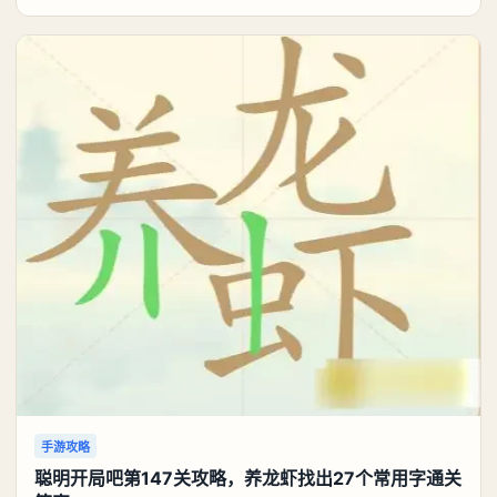
可以考虑养个白藏。《异环》白藏养成攻略：白藏优先
携带真红：双生蝶卡带。和灵套一样，队内造成的咒属
性伤害会叠层加攻击力，提高白藏输出。主属性带咒属
性异能伤害增强，或者前期缺双暴带双暴。副属性也是
通用
手游攻略
聪明开局吧第147关攻略，养龙虾找出27个常用字通关