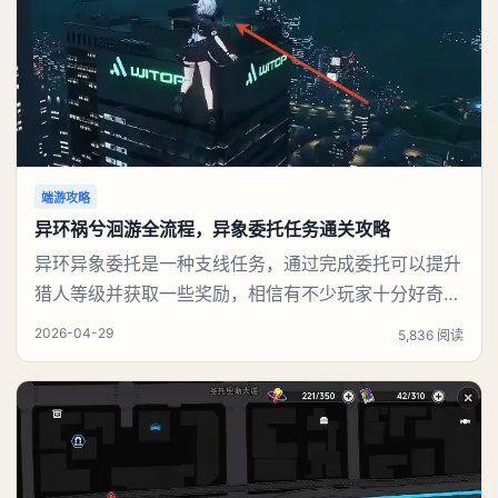
端游攻略
异环祸兮洄游全流程，异象委托任务通关攻略
异环异象委托是一种支线任务，通过完成委托可以提升
猎人等级并获取一些奖励，相信有不少玩家十分好奇祸
兮洄游任务怎么做，下面就来告诉大家。异环异象委托
2026-04-29
5,836 阅读
祸兮洄游任务攻略本次异象委托包含祸兮洄游、天气之
子两项任务，全部通关后可解锁丰厚奖励。一、任务整
体奖励通关全部两个异象委托，领取专属任务奖励稳定
获取意向家具、高品质紫色武器解锁游戏高阶内容：高
危委