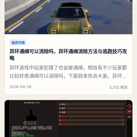
端游攻略
异环通缉可以消除吗，异环通缉消除方法与逃跑技巧攻
略
异环游戏中玩家犯错了也会被通缉，相信有不少玩家都
比较好奇通缉可以消除吗，下面就来告诉大家。异环通
缉可以消除吗答：可以1、即时效果通缉状态立刻清
2026-04-29
5,352 阅读
除，不再被警察追捕。不会被抓、不扣钱、不降声望。
3星打赢后，会直接退出专属战场，回到城市正常探
索。2、奖励（打赢3星“通行正义”最丰厚）大量信用
点、经验：快速升级、买装备。S级/稀有武器、改装配
件：