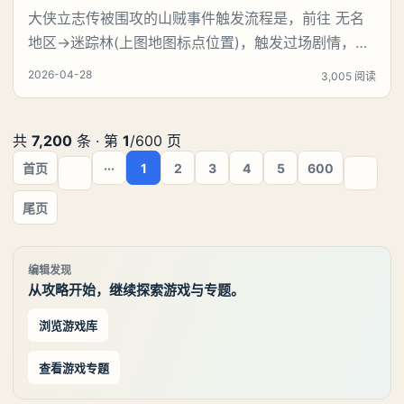
大侠立志传被围攻的山贼事件触发流程是，前往 无名
地区→迷踪林(上图地图标点位置)，触发过场剧情，选
择：“不能见死不救……”，触发战斗(需要打4只野猪)，
2026-04-28
3,005 阅读
打赢野猪后，触发过场剧情，我们会发现这山贼是个白
眼狼，假装感谢，趁着我们不注意，来偷袭我们。《大
侠立志传》被围攻的山贼事件触发地点：【被围攻的山
共
7,200
条 · 第
1
/600 页
贼】事件触发地点：无名地区-迷踪林(地图所示
首页
···
1
2
3
4
5
600
尾页
编辑发现
从攻略开始，继续探索游戏与专题。
浏览游戏库
查看游戏专题