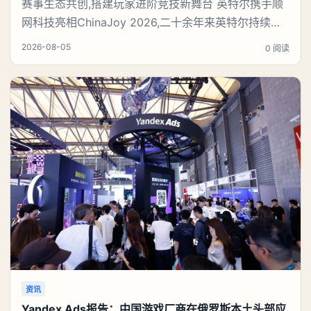
赛事生态共创,搭建玩家进阶竞技新舞台 英特尔携手顺
网科技亮相ChinaJoy 2026,二十余年来英特尔持续参
与并支持电竞产业发展,通过技术平台、赛事合作与生
2026-08-05
0 阅读
态伙伴携手,为职业选手和大众玩家提供展示与交流的
平台。本届ChinaJoy恰逢英特尔大师挑战赛十周年,英
特尔与爱攻、达尔优、竞悦、铭瑄、变体精灵、傲希、
雅浚、玩家国度、星超
资讯
Yandex Ads报告：中国游戏厂商在俄罗斯本土头部应