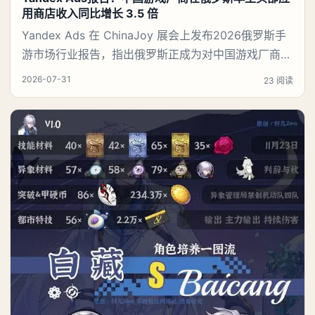
用商店收入同比增长 3.5 倍
Yandex Ads 在 ChinaJoy 展会上发布2026俄罗斯手
游市场行业报告，指出俄罗斯正成为对中国游戏厂商而
言价值持续攀升的优质市场。 2026 年 7 月 31 日，上
2026-07-31
23 阅读
海——Yandex Ads于 2026 年中国国际数码互动娱乐
展览会（ChinaJoy）发布《2026 俄罗斯手游市场增
长及用户价值报告》。报告数据显示，