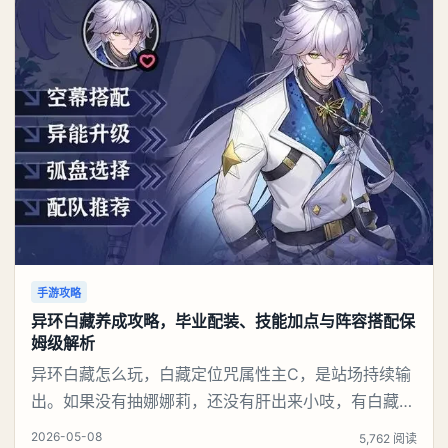
手游攻略
异环白藏养成攻略，毕业配装、技能加点与阵容搭配保
姆级解析
异环白藏怎么玩，白藏定位咒属性主C，是站场持续输
出。如果没有抽娜娜莉，还没有肝出来小吱，有白藏的
话可以先用着。有娜娜莉缺另外一个二队C想打深渊也
2026-05-08
5,762 阅读