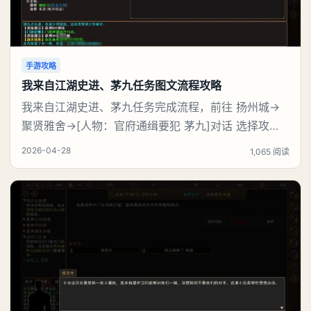
手游攻略
我来自江湖史进、茅九任务图文流程攻略
我来自江湖史进、茅九任务完成流程，前往 扬州城→
聚贤雅舍→[人物：官府通缉要犯 茅九]对话 选择攻
击，触发战斗，完成任务【史进、茅九】后可获得：
2026-04-28
1,065 阅读
(1)门派声望 30点、(2)全队历练 300点、(3)[人物：巡
捕首领 史进]好感度提升至25%、(4)[云龙棍法※书籍/
武学书籍]×1。《我来自江湖》史进、茅九任务图文流
程：【史进、茅九】任务