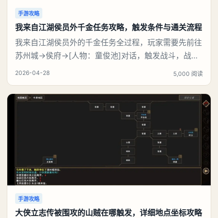
手游攻略
我来自江湖侯员外千金任务攻略，触发条件与通关流程
我来自江湖侯员外的千金任务全过程，玩家需要先前往
苏州城→侯府→[人物：童俊池]对话，触发战斗，战斗
胜利后，回到 苏州城→侯府→侯府正厅→[人物：侯员
2026-04-28
5,000 阅读
外]对话，完成任务，触发任务【见义勇为】。然后继
续往下攻略。《我来自江湖》侯员外的千金任务攻略：
一、【侯员外的千金】任务领取地点：苏州城→侯府→
侯府正厅→[人物：侯员外]对话。侯员外的请求二
手游攻略
大侠立志传被围攻的山贼在哪触发，详细地点坐标攻略