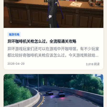
端游攻略
异环咖啡机关枪怎么过，全流程通关攻略
异环游戏玩家们还可以在游戏中开咖啡馆，有不少玩家
都比较好奇咖啡机关枪应该怎么过，今天游戏熊就给大
家带来咖啡机关枪攻略。异环咖啡机关枪怎么过一、解
2026-04-29
3,618 阅读
锁条件都市大亨等级≥4级买下2间店铺（至少1间是
「一咖舍」咖啡店）解锁店长特供玩法二、核心阵容
（必须这套）白藏（3级都市技能，必备）：保证连击
不断、不翻车娜娜莉（3级）：锤子砸人115%收益薄荷
（