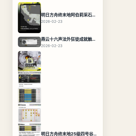
明日方舟终末地阿伯莉采石场宝箱全收集攻略，全点位分布图与路线
2026-02-23
燕云十六声法外狂徒成就触发条件与通关攻略
2026-02-23
明日方舟终末地25级四号谷地基地蓝图，高效布局规划