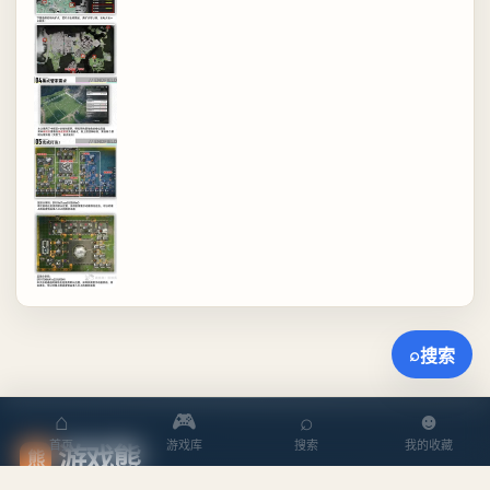
⌕
搜索
⌂
🎮
⌕
☻
游戏熊
首页
游戏库
搜索
我的收藏
熊