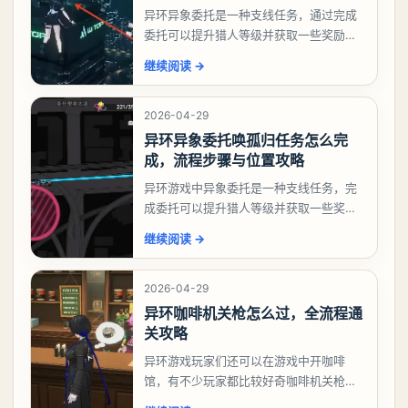
异环异象委托是一种支线任务，通过完成
委托可以提升猎人等级并获取一些奖励，
相信有不少玩家十分好奇祸兮洄游任务怎
继续阅读
→
么做，下面就来告诉大家。异环异象委托
祸兮洄游任务攻略
2026-04-29
异环异象委托唤孤归任务怎么完
成，流程步骤与位置攻略
异环游戏中异象委托是一种支线任务，完
成委托可以提升猎人等级并获取一些奖
励，不少玩家都很好奇唤孤归任务应该怎
继续阅读
→
么做，今天游戏熊就来告诉大家。异环异
象委托唤孤归任务攻
2026-04-29
异环咖啡机关枪怎么过，全流程通
关攻略
异环游戏玩家们还可以在游戏中开咖啡
馆，有不少玩家都比较好奇咖啡机关枪应
该怎么过，今天游戏熊就给大家带来咖啡