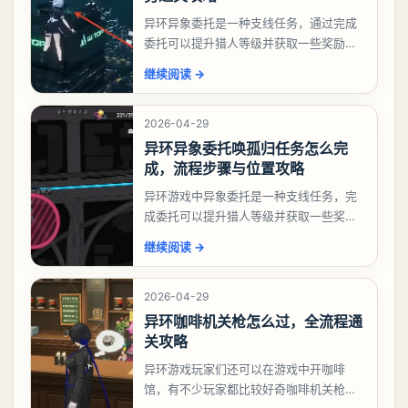
异环异象委托是一种支线任务，通过完成
委托可以提升猎人等级并获取一些奖励，
相信有不少玩家十分好奇祸兮洄游任务怎
继续阅读
→
么做，下面就来告诉大家。异环异象委托
祸兮洄游任务攻略
2026-04-29
异环异象委托唤孤归任务怎么完
成，流程步骤与位置攻略
异环游戏中异象委托是一种支线任务，完
成委托可以提升猎人等级并获取一些奖
励，不少玩家都很好奇唤孤归任务应该怎
继续阅读
→
么做，今天游戏熊就来告诉大家。异环异
象委托唤孤归任务攻
2026-04-29
异环咖啡机关枪怎么过，全流程通
关攻略
异环游戏玩家们还可以在游戏中开咖啡
馆，有不少玩家都比较好奇咖啡机关枪应