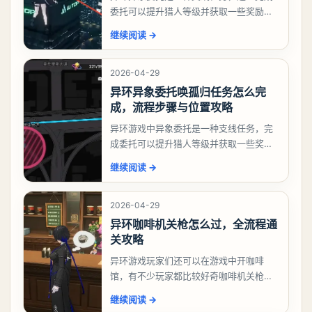
委托可以提升猎人等级并获取一些奖励，
相信有不少玩家十分好奇祸兮洄游任务怎
继续阅读
→
么做，下面就来告诉大家。异环异象委托
祸兮洄游任务攻略
2026-04-29
异环异象委托唤孤归任务怎么完
成，流程步骤与位置攻略
异环游戏中异象委托是一种支线任务，完
成委托可以提升猎人等级并获取一些奖
励，不少玩家都很好奇唤孤归任务应该怎
继续阅读
→
么做，今天游戏熊就来告诉大家。异环异
象委托唤孤归任务攻
2026-04-29
异环咖啡机关枪怎么过，全流程通
关攻略
异环游戏玩家们还可以在游戏中开咖啡
馆，有不少玩家都比较好奇咖啡机关枪应
该怎么过，今天游戏熊就给大家带来咖啡
继续阅读
→
机关枪攻略。异环咖啡机关枪怎么过一、