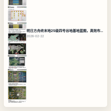
明日方舟终末地25级四号谷地基地蓝图，高效布局规划
2026-02-22