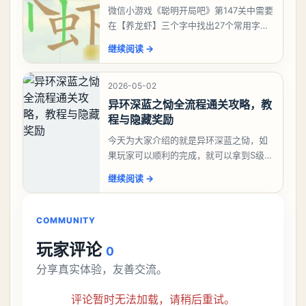
微信小游戏《聪明开局吧》第147关中需要
在【养龙虾】三个字中找出27个常用字，
答案是一、二、三、介、尢、龙、兰、
继续阅读
→
大、夫、夰、巾、中、虫、下、虾、卜、
囗、吓、卟、
2026-05-02
异环深蓝之恸全流程通关攻略，教
程与隐藏奖励
今天为大家介绍的就是异环深蓝之恸，如
果玩家可以顺利的完成，就可以拿到S级弧
盘，性价比非常高。不过在初期难度还是
继续阅读
→
比较高的，对于那些新手玩家并不建议直
接去挑战。今天
COMMUNITY
玩家评论
0
分享真实体验，友善交流。
评论暂时无法加载，请稍后重试。