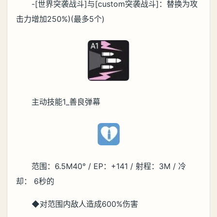
-[世界突袭战斗]与[custom突袭战斗]：替换为攻
击力增加250%)(最多5个)
主动技能1_善良弹幕
范围：6.5M40° / EP：+141 / 射程：3M / 冷
却： 6秒的
◆对范围内敌人造成600%伤害