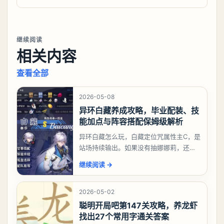
继续阅读
相关内容
查看全部
2026-05-08
异环白藏养成攻略，毕业配装、技
能加点与阵容搭配保姆级解析
异环白藏怎么玩，白藏定位咒属性主C，是
站场持续输出。如果没有抽娜娜莉，还没
有肝出来小吱，有白藏的话可以先用着。
继续阅读
→
有娜娜莉缺另外一个二队C想打深渊也可以
考虑养个白藏
2026-05-02
聪明开局吧第147关攻略，养龙虾
找出27个常用字通关答案