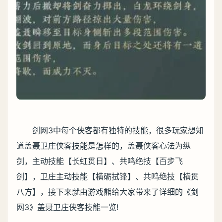
剑网3中每个侠客都有独特的技能，很多玩家想知
道盖聂卫庄侠客技能是怎样的，盖聂侠客心法为纵
剑，主动技能【长虹贯日】、共鸣绝技【百步飞
剑】，卫庄主动技能【横砺拭锋】、共鸣绝技【横贯
八方】，接下来就由游戏熊给大家带来了详细的《剑
网3》盖聂卫庄侠客技能一览!