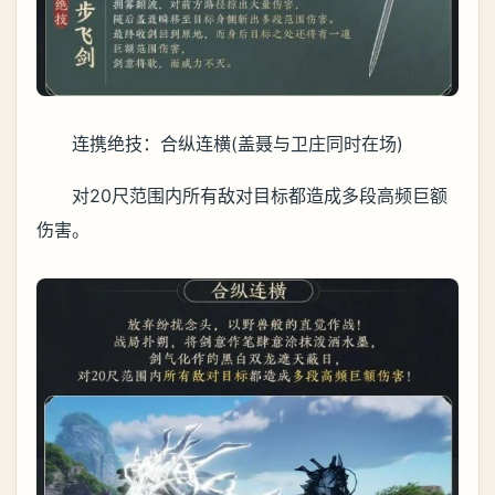
连携绝技：合纵连横(盖聂与卫庄同时在场)
对20尺范围内所有敌对目标都造成多段高频巨额
伤害。