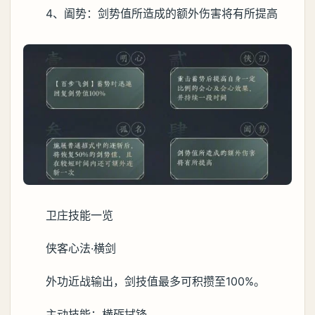
4、阖势：剑势值所造成的额外伤害将有所提高
卫庄技能一览
侠客心法·横剑
外功近战输出，剑技值最多可积攒至100%。
主动技能：横砺拭锋