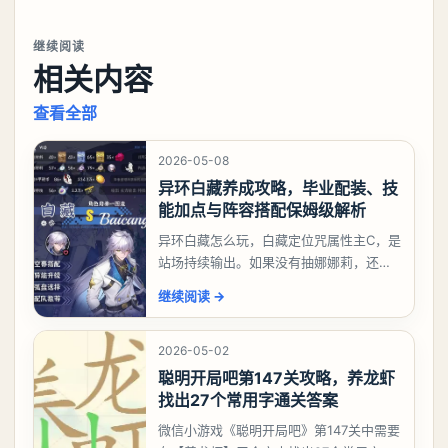
继续阅读
相关内容
查看全部
2026-05-08
异环白藏养成攻略，毕业配装、技
能加点与阵容搭配保姆级解析
异环白藏怎么玩，白藏定位咒属性主C，是
站场持续输出。如果没有抽娜娜莉，还没
有肝出来小吱，有白藏的话可以先用着。
继续阅读
→
有娜娜莉缺另外一个二队C想打深渊也可以
考虑养个白藏
2026-05-02
聪明开局吧第147关攻略，养龙虾
找出27个常用字通关答案
微信小游戏《聪明开局吧》第147关中需要