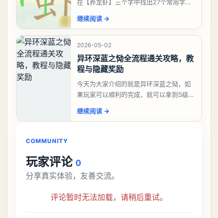
在【养龙虾】三个字中找出27个常用字，
答案是一、二、三、介、尢、龙、兰、
继续阅读
→
大、夫、夰、巾、中、虫、下、虾、卜、
囗、吓、卟、
2026-05-02
异环深蓝之恸全流程通关攻略，教
程与隐藏奖励
今天为大家介绍的就是异环深蓝之恸，如
果玩家可以顺利的完成，就可以拿到S级弧
盘，性价比非常高。不过在初期难度还是
继续阅读
→
比较高的，对于那些新手玩家并不建议直
接去挑战。今天
COMMUNITY
玩家评论
0
分享真实体验，友善交流。
评论暂时无法加载，请稍后重试。