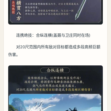
连携绝技：合纵连横(盖聂与卫庄同时在场)
对20尺范围内所有敌对目标都造成多段高频巨额
伤害。