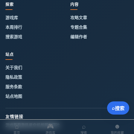
探索
内容
游戏库
攻略文章
本周排行
专题合集
搜索游戏
编辑作者
站点
关于我们
隐私政策
服务条款
站点地图
⌕
搜索
友情链接
⌂
🎮
⌕
☻
游戏葡萄
游民星空
机核网
游研社
首页
游戏库
搜索
我的收藏