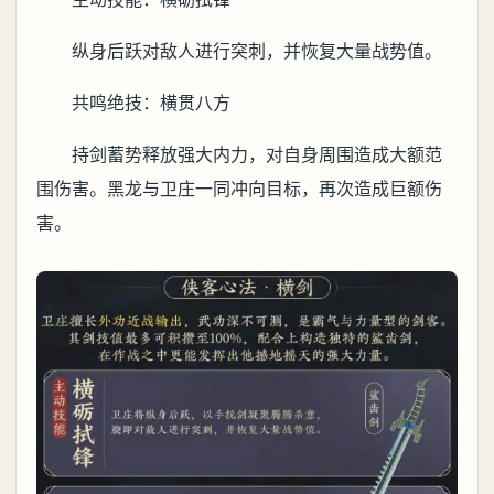
纵身后跃对敌人进行突刺，并恢复大量战势值。
共鸣绝技：横贯八方
持剑蓄势释放强大内力，对自身周围造成大额范
围伤害。黑龙与卫庄一同冲向目标，再次造成巨额伤
害。