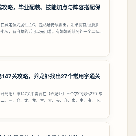
成攻略，毕业配装、技能加点与阵容搭配保
，白藏定位咒属性主C，是站场持续输出。如果没有抽娜娜
来小吱，有白藏的话可以先用着。有娜娜莉缺另外一个二队C
考虑养个白藏
147关攻略，养龙虾找出27个常用字通关
开局吧》第147关中需要在【养龙虾】三个字中找出27个常
、二、三、介、尢、龙、兰、大、夫、夰、巾、中、虫、下、
、卟、