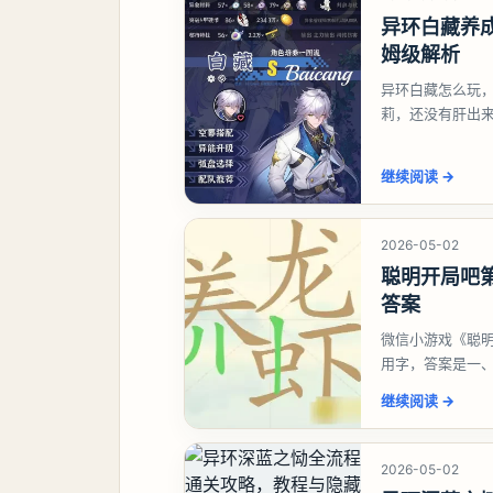
异环白藏养
姆级解析
异环白藏怎么玩
莉，还没有肝出
想打深渊也可以
继续阅读
→
2026-05-02
聪明开局吧第
答案
微信小游戏《聪明
用字，答案是一
虾、卜、囗、吓
继续阅读
→
2026-05-02