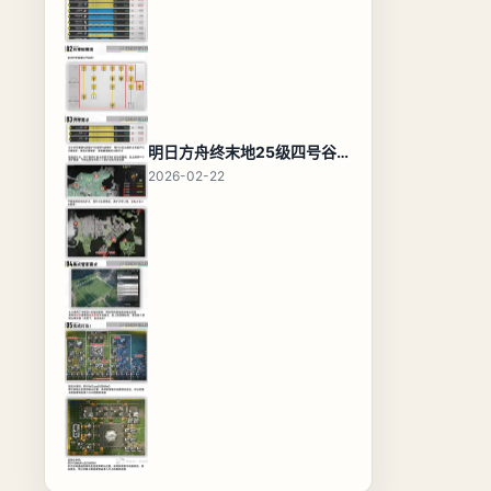
明日方舟终末地25级四号谷地基地蓝图，高效布局规划
2026-02-22