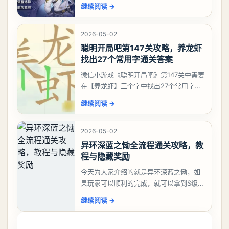
有肝出来小吱，有白藏的话可以先用着。
继续阅读
→
有娜娜莉缺另外一个二队C想打深渊也可以
考虑养个白藏
2026-05-02
聪明开局吧第147关攻略，养龙虾
找出27个常用字通关答案
微信小游戏《聪明开局吧》第147关中需要
在【养龙虾】三个字中找出27个常用字，
答案是一、二、三、介、尢、龙、兰、
继续阅读
→
大、夫、夰、巾、中、虫、下、虾、卜、
囗、吓、卟、
2026-05-02
异环深蓝之恸全流程通关攻略，教
程与隐藏奖励
今天为大家介绍的就是异环深蓝之恸，如
果玩家可以顺利的完成，就可以拿到S级弧
盘，性价比非常高。不过在初期难度还是
继续阅读
→
比较高的，对于那些新手玩家并不建议直
接去挑战。今天