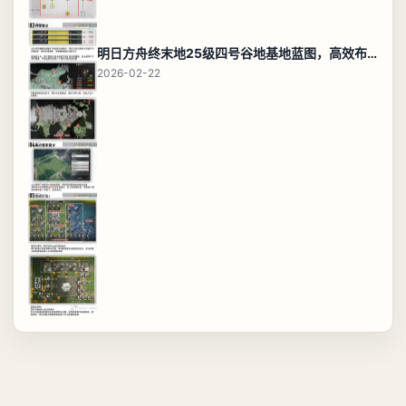
明日方舟终末地25级四号谷地基地蓝图，高效布局规划
2026-02-22