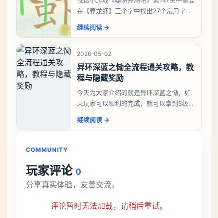
在【养龙虾】三个字中找出27个常用字，
答案是一、二、三、介、尢、龙、兰、
继续阅读
→
大、夫、夰、巾、中、虫、下、虾、卜、
囗、吓、卟、
2026-05-02
异环深蓝之恸全流程通关攻略，教
程与隐藏奖励
今天为大家介绍的就是异环深蓝之恸，如
果玩家可以顺利的完成，就可以拿到S级弧
盘，性价比非常高。不过在初期难度还是
继续阅读
→
比较高的，对于那些新手玩家并不建议直
接去挑战。今天
COMMUNITY
玩家评论
0
分享真实体验，友善交流。
评论暂时无法加载，请稍后重试。