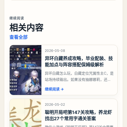
继续阅读
相关内容
查看全部
2026-05-08
异环白藏养成攻略，毕业配装、技
能加点与阵容搭配保姆级解析
异环白藏怎么玩，白藏定位咒属性主C，是
站场持续输出。如果没有抽娜娜莉，还没
有肝出来小吱，有白藏的话可以先用着。
继续阅读
→
有娜娜莉缺另外一个二队C想打深渊也可以
考虑养个白藏
2026-05-02
聪明开局吧第147关攻略，养龙虾
找出27个常用字通关答案
微信小游戏《聪明开局吧》第147关中需要