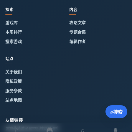
探索
内容
游戏库
攻略文章
本周排行
专题合集
搜索游戏
编辑作者
站点
关于我们
隐私政策
服务条款
站点地图
⌕
搜索
友情链接
⌂
🎮
⌕
☻
游戏葡萄
游民星空
机核网
游研社