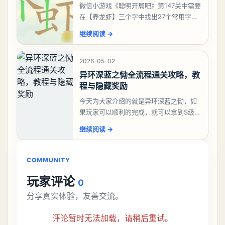
微信小游戏《聪明开局吧》第147关中需要
在【养龙虾】三个字中找出27个常用字，
答案是一、二、三、介、尢、龙、兰、
继续阅读
→
大、夫、夰、巾、中、虫、下、虾、卜、
囗、吓、卟、
2026-05-02
异环深蓝之恸全流程通关攻略，教
程与隐藏奖励
今天为大家介绍的就是异环深蓝之恸，如
果玩家可以顺利的完成，就可以拿到S级弧
盘，性价比非常高。不过在初期难度还是
继续阅读
→
比较高的，对于那些新手玩家并不建议直
接去挑战。今天
COMMUNITY
玩家评论
0
分享真实体验，友善交流。
评论暂时无法加载，请稍后重试。