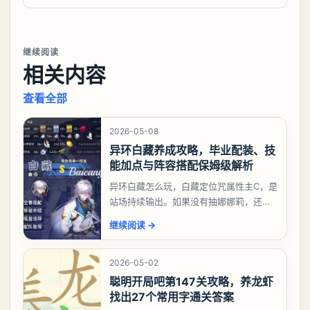
继续阅读
相关内容
查看全部
2026-05-08
异环白藏养成攻略，毕业配装、技
能加点与阵容搭配保姆级解析
异环白藏怎么玩，白藏定位咒属性主C，是
站场持续输出。如果没有抽娜娜莉，还没
有肝出来小吱，有白藏的话可以先用着。
继续阅读
→
有娜娜莉缺另外一个二队C想打深渊也可以
考虑养个白藏
2026-05-02
聪明开局吧第147关攻略，养龙虾
找出27个常用字通关答案