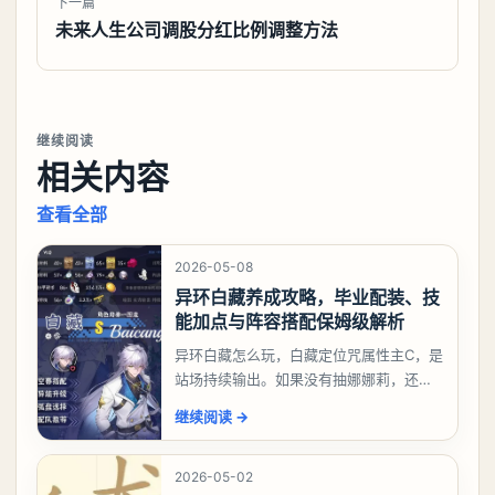
下一篇
未来人生公司调股分红比例调整方法
继续阅读
相关内容
查看全部
2026-05-08
异环白藏养成攻略，毕业配装、技
能加点与阵容搭配保姆级解析
异环白藏怎么玩，白藏定位咒属性主C，是
站场持续输出。如果没有抽娜娜莉，还没
有肝出来小吱，有白藏的话可以先用着。
继续阅读
→
有娜娜莉缺另外一个二队C想打深渊也可以
考虑养个白藏
2026-05-02