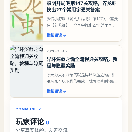
聪明开局吧第147关攻略，养龙虾
找出27个常用字通关答案
微信小游戏《聪明开局吧》第147关中需要
在【养龙虾】三个字中找出27个常用字，
答案是一、二、三、介、尢、龙、兰、
继续阅读
→
大、夫、夰、巾、中、虫、下、虾、卜、
囗、吓、卟、
2026-05-02
异环深蓝之恸全流程通关攻略，教
程与隐藏奖励
今天为大家介绍的就是异环深蓝之恸，如
果玩家可以顺利的完成，就可以拿到S级弧
盘，性价比非常高。不过在初期难度还是
继续阅读
→
比较高的，对于那些新手玩家并不建议直
接去挑战。今天
COMMUNITY
玩家评论
0
分享真实体验，友善交流。