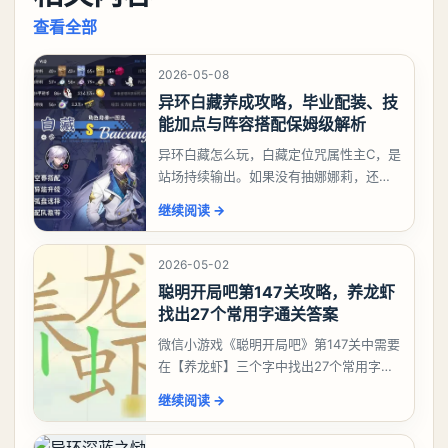
查看全部
2026-05-08
异环白藏养成攻略，毕业配装、技
能加点与阵容搭配保姆级解析
异环白藏怎么玩，白藏定位咒属性主C，是
站场持续输出。如果没有抽娜娜莉，还没
有肝出来小吱，有白藏的话可以先用着。
继续阅读
→
有娜娜莉缺另外一个二队C想打深渊也可以
考虑养个白藏
2026-05-02
聪明开局吧第147关攻略，养龙虾
找出27个常用字通关答案
微信小游戏《聪明开局吧》第147关中需要
在【养龙虾】三个字中找出27个常用字，
答案是一、二、三、介、尢、龙、兰、
继续阅读
→
大、夫、夰、巾、中、虫、下、虾、卜、
囗、吓、卟、