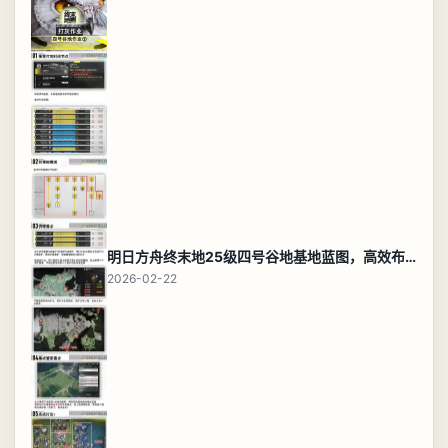
明日方舟终末地25级四号谷地基地蓝图，高效布局规划
2026-02-22