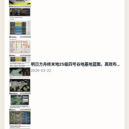
明日方舟终末地25级四号谷地基地蓝图，高效布局规划
2026-02-22