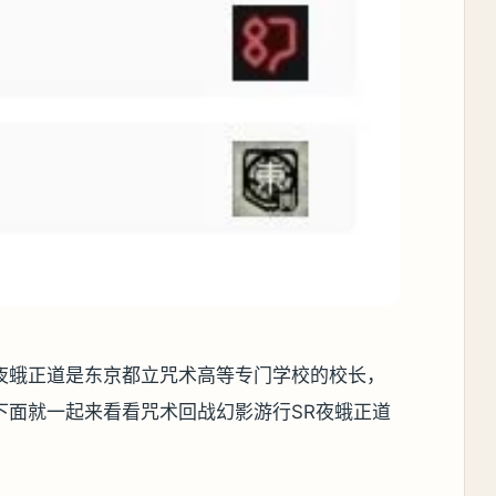
夜蛾正道是东京都立咒术高等专门学校的校长，
下面就一起来看看咒术回战幻影游行SR夜蛾正道