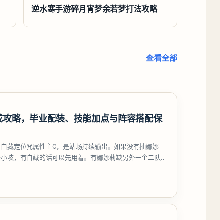
逆水寒手游碎月宵梦余若梦打法攻略
查看全部
成攻略，毕业配装、技能加点与阵容搭配保
，白藏定位咒属性主C，是站场持续输出。如果没有抽娜娜
来小吱，有白藏的话可以先用着。有娜娜莉缺另外一个二队C
考虑养个白藏