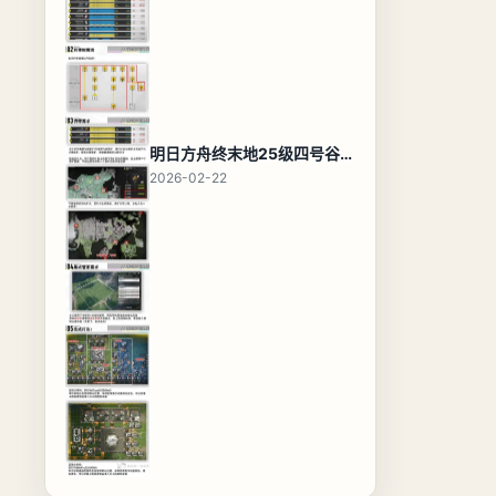
明日方舟终末地25级四号谷地基地蓝图，高效布局规划
2026-02-22